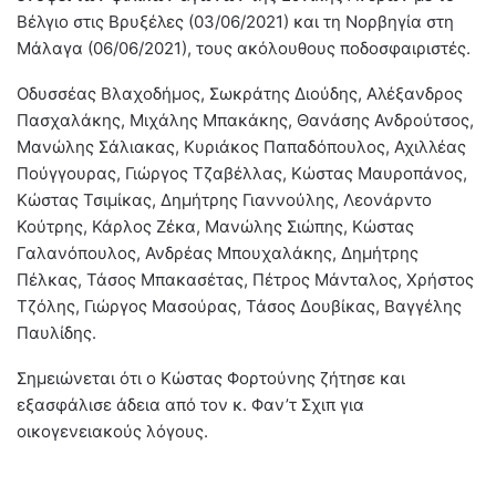
Βέλγιο στις Βρυξέλες (03/06/2021) και τη Νορβηγία στη
Μάλαγα (06/06/2021), τους ακόλουθους ποδοσφαιριστές.
Οδυσσέας Βλαχοδήμος, Σωκράτης Διούδης, Αλέξανδρος
Πασχαλάκης, Μιχάλης Μπακάκης, Θανάσης Ανδρούτσος,
Μανώλης Σάλιακας, Κυριάκος Παπαδόπουλος, Αχιλλέας
Πούγγουρας, Γιώργος Τζαβέλλας, Κώστας Μαυροπάνος,
Κώστας Τσιμίκας, Δημήτρης Γιαννούλης, Λεονάρντο
Κούτρης, Κάρλος Ζέκα, Μανώλης Σιώπης, Κώστας
Γαλανόπουλος, Ανδρέας Μπουχαλάκης, Δημήτρης
Πέλκας, Τάσος Μπακασέτας, Πέτρος Μάνταλος, Χρήστος
Τζόλης, Γιώργος Μασούρας, Τάσος Δουβίκας, Βαγγέλης
Παυλίδης.
Σημειώνεται ότι ο Κώστας Φορτούνης ζήτησε και
εξασφάλισε άδεια από τον κ. Φαν’τ Σχιπ για
οικογενειακούς λόγους.