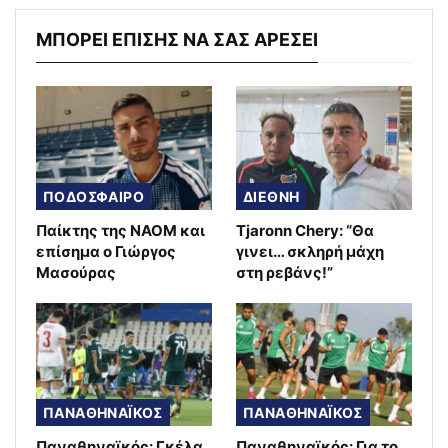
ΜΠΟΡΕΙ ΕΠΙΣΗΣ ΝΑ ΣΑΣ ΑΡΕΣΕΙ
ΠΟΔΟΣΦΑΙΡΟ
ΔΙΕΘΝΗ
Παίκτης της ΝΑΟΜ και
Tjaronn Chery: “Θα
επίσημα ο Γιώργος
γινει… σκληρή μάχη
Μασούρας
στη ρεβάνς!”
ΠΑΝΑΘΗΝΑΪΚΟΣ
ΠΑΝΑΘΗΝΑΪΚΟΣ
Παναθηναϊκός: Γκέλα
Παναθηναϊκός: Για το