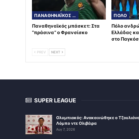
ΠΑΝΑΘΗΝΑΪΚΟΣ ΜΠΑΣΚΕΤ
ΠΟΛΟ
Παναθηναϊκός μπάσκετ: Στα
Πόλο ανδρώ
“πράσινα” ο Φρανσίσκο
Ελλάδας κα
στο Παγκόσ
PREV
NEXT
SUPER LEAGUE
Ολυμπιακός: Ανακοινώθηκε ο Τζουλιάν
Λόμπο ντε Ολιβέιρα
Αυγ 7, 2026