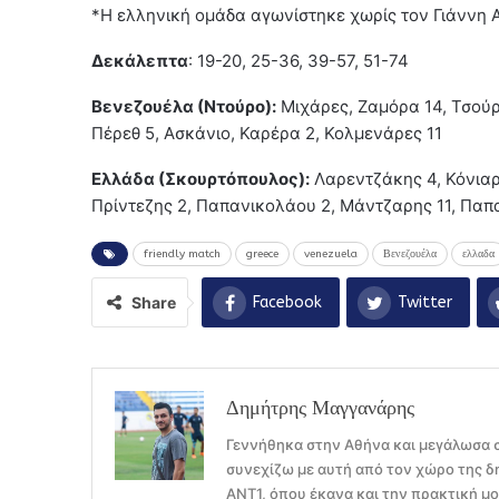
*Η ελληνική ομάδα αγωνίστηκε χωρίς τον Γιάννη 
Δεκάλεπτα
: 19-20, 25-36, 39-57, 51-74
Βενεζουέλα (Ντούρο):
Μιχάρες, Ζαμόρα 14, Τσούριο
Πέρεθ 5, Ασκάνιο, Καρέρα 2, Κολμενάρες 11
Ελλάδα (Σκουρτόπουλος):
Λαρεντζάκης 4, Κόνιαρ
Πρίντεζης 2, Παπανικολάου 2, Μάντζαρης 11, Παπ
friendly match
greece
venezuela
Βενεζουέλα
ελλαδα
Share
Facebook
Twitter
Δημήτρης Μαγγανάρης
Γεννήθηκα στην Αθήνα και μεγάλωσα σ
συνεχίζω με αυτή από τον χώρο της δ
ΑΝΤ1, όπου έκανα και την πρακτική μ