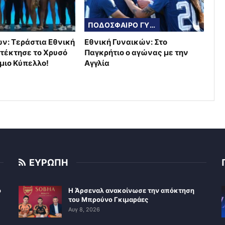
ΠΟΔΟΣΦΑΙΡΟ ΓΥΝΑΙΚΩΝ
ν: Τεράστια Εθνική
Εθνική Γυναικών: Στο
τέκτησε το Χρυσό
Παγκρήτιο ο αγώνας με την
μιο Κύπελλο!
Αγγλία
ΕΥΡΩΠΗ
ο
Η Άρσεναλ ανακοίνωσε την απόκτηση
του Μπρούνο Γκιμαράες
Αυγ 8, 2026