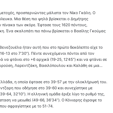
μμετοχές, προσπερνώντας μάλιστα τον Νίκο Γκάλη. Ο
λευκα. Μια θέση πιο ψηλά βρίσκεται ο Δημήτρης
ον πίνακα των σκόρε. Έφτασε τους 1620 πόντους,
κη. Ένα σκαλοπάτι πιο πάνω βρίσκεται ο Βασίλης Γκούμας
 Βενεζουέλα ήταν αυτή που στο πρώτο δεκάλεπτο είχε το
16-13 στο 7’30’’). Πέντε συνεχόμενοι πόντοι από τον
 να φτάνει στο +6 αρχικά (19-25, 12’45’’) και να φτάνει σε
ουρούση, Λαρεντζάκη, Βασιλόπουλου και Καλάθη σε μια…
Ελλάδα, η οποία έφτασε στο 39-57 με την ολοκλήρωσή του.
άντζαρη που οδήγησε στο 39-60 και συνεχίστηκε με
9-64, 32’10’’). Η ελληνική ομάδα έριξε λίγο το ρυθμό της,
ταση να μειωθεί (49-66, 36’34’’). Ο Κόνιαρης έγραψε το
που σφραγίστηκε με το 51-74.