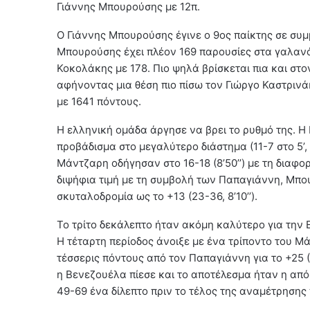
Γιάννης Μπουρούσης με 12π.
Ο Γιάννης Μπουρούσης έγινε ο 9ος παίκτης σε συ
Μπουρούσης έχει πλέον 169 παρουσίες στα γαλανό
Κοκολάκης με 178. Πιο ψηλά βρίσκεται πια και στ
αφήνοντας μια θέση πιο πίσω τον Γιώργο Καστρινά
με 1641 πόντους.
Η ελληνική ομάδα άργησε να βρει το ρυθμό της. Η
προβάδισμα στο μεγαλύτερο διάστημα (11-7 στο 5’, 
Μάντζαρη οδήγησαν στο 16-18 (8’50’’) με τη διαφορά
διψήφια τιμή με τη συμβολή των Παπαγιάννη, Μπ
σκυταλοδρομία ως το +13 (23-36, 8’10’’).
Το τρίτο δεκάλεπτο ήταν ακόμη καλύτερο για την 
Η τέταρτη περίοδος άνοιξε με ένα τρίποντο του Μ
τέσσερις πόντους από τον Παπαγιάννη για το +25 (3
η Βενεζουέλα πίεσε και το αποτέλεσμα ήταν η απόσ
49-69 ένα δίλεπτο πριν το τέλος της αναμέτρησης 