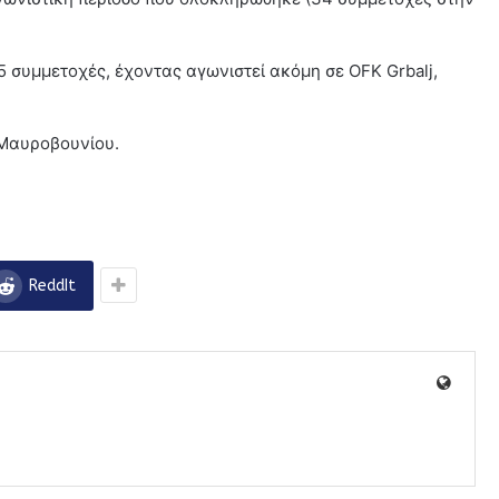
 συμμετοχές, έχοντας αγωνιστεί ακόμη σε OFK Grbalj,
υ Μαυροβουνίου.
ReddIt