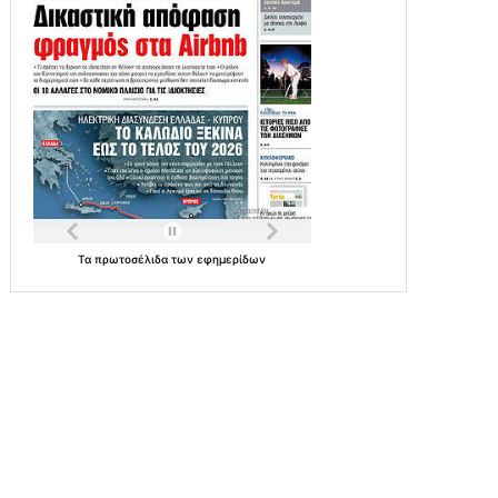
Τα
πρωτοσέλιδα
των
εφημερίδων