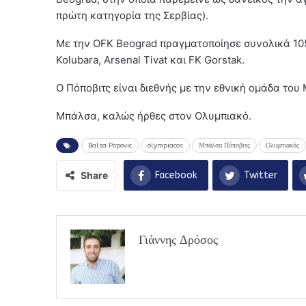
πρώτη κατηγορία της Σερβίας).
Με την OFK Beograd πραγματοποίησε συνολικά 105
Kolubara, Arsenal Tivat και FK Gorstak.
Ο Πόποβιτς είναι διεθνής με την εθνική ομάδα το
Μπάλσα, καλώς ήρθες στον Ολυμπιακό.
Balsa Popovic
olympiacos
Μπάλσα Πόποβιτς
Ολυμπιακός
Share
Facebook
Twitter
Γιάννης Δρόσος