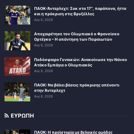
ΠΑΟΚ-Άντερλεχτ: Σοκ στα 17″, παράπονα, ήττα
και η πρόκριση στις Βρυξέλλες
Αυγ 6, 2026
Αποχαιρέτησε τον Ολυμπιακό ο Φρανσίσκο
Ορτέγκα – Η απάντηση των Πειραιωτών
Αυγ 6, 2026
Ποδόσφαιρο Γυναικών: Ανακοίνωσε την Νάνσυ
Ατάκο Εμπάγια ο Ολυμπιακός
Αυγ 6, 2026
ΠΑΟΚ: Να βάλει βάσεις πρόκρισης απέναντι
στην Άντερλεχτ
Αυγ 6, 2026
ΕΥΡΩΠΗ
ΠΑΟΚ: Η προϊστορία με βελγικές ομάδες