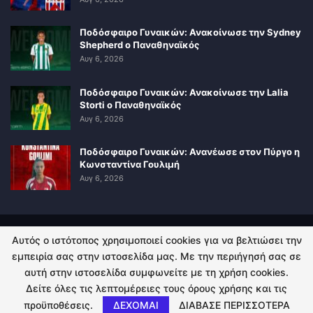
Ποδόσφαιρο Γυναικών: Ανακοίνωσε την Sydney
Shepherd ο Παναθηναϊκός
Αυγ 6, 2026
Ποδόσφαιρο Γυναικών: Ανακοίνωσε την Lalia
Storti ο Παναθηναϊκός
Αυγ 6, 2026
Ποδόσφαιρο Γυναικών: Ανανέωσε στον Πύργο η
Κωνσταντίνα Γουλιμή
Αυγ 6, 2026
Αυτός ο ιστότοπος χρησιμοποιεί cookies για να βελτιώσει την
ΠΟΛΙΤΙΚΗ ΑΠΟΡΡΗΤΟΥ
ΕΠΙΚΟΙΝΩΝΙΑ
εμπειρία σας στην ιστοσελίδα μας. Με την περιήγησή σας σε
αυτή στην ιστοσελίδα συμφωνείτε με τη χρήση cookies.
© 2026 - Kingsport.gr. All Rights Reserved.
Δείτε όλες τις λεπτομέρειες τους όρους χρήσης και τις
προϋποθέσεις.
ΔΕΧΟΜΑΙ
ΔΙΑΒΑΣΕ ΠΕΡΙΣΣΟΤΕΡΑ