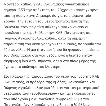
Μοντέρο, καθώς η ΚΑΕ Ολυμπιακός γνωστοποίησε
σήμερα (8/7) την απόκτηση του 23χρονου πόιντ γκαρντ
από τη Δομινικανή Δημοκρατία για τα επόμενα τρία
χρόνια. Την ένταξη του μέχρι πρότινος παίκτη της
Βαλένθια στον πειραϊκό σύλλογο ανακοίνωσαν οι
πρόεδροι της «ερυθρόλευκης» ΚΑΕ, Παναγιώτης και
Γιώργος Αγγελόπουλος, καθώς, κατά τη σημερινή
παρουσίαση του νέου χορηγού της ομάδας, παρουσίασαν
δύο φανέλες. Η μια ήταν αυτή που θα φορούν οι παίκτες
του Ολυμπιακού στη νέα σεζόν, ενώ η δεύτερη ήταν
ακριβώς η ίδια από μπροστά, αλλά στο πίσω μέρος της
έγραφε το επώνυμο του Μοντέρο.
Στο πλαίσιο της παρουσίασης του νέου χορηγού της ΚΑΕ
Ολυμπιακός, οι πρόεδροι της ομάδας, Παναγιώτης και
Γιώργος Αγγελόπουλος ρωτήθηκαν για τον μεταγραφικό
σχεδιασμό των «ερυθρόλευκων» και τις εκκρεμότητες
που υπάρχουν με ανανεώσεις συμβολαίων, με τον
Παναγιώτη Αγγελόπουλο να τονίζει μεταξύ άλλων: