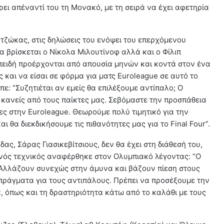
ει απέναντί του τη Μονακό, με τη σειρά να έχει αφετηρία
ζώκας, στις δηλώσεις του ενόψει του επερχόμενου
 βρίσκεται ο Νίκολα Μιλουτίνοφ αλλά και ο Φίλιπ
 επειδή προέρχονται από απουσία μηνών και κοντά στον ένα
ς και να είσαι σε φόρμα για ματς Euroleague σε αυτό το
ε: “Συζητιέται αν εμείς θα επιλέξουμε αντίπαλο; Ο
ε κανείς από τους παίκτες μας. Σεβόμαστε την προσπάθεια
ες στην Euroleague. Θεωρούμε πολύ τιμητικό για την
αι θα διεκδικήσουμε τις πιθανότητες μας για το Final Four”.
ας, Σάρας Γιασικεβίτσιους, δεν θα έχει στη διάθεσή του,
ανός τεχνικός αναφέρθηκε στον Ολυμπιακό λέγοντας: “Ο
 Αλλάζουν συνεχώς στην άμυνα και βάζουν πίεση στους
πράγματα για τους αντιπάλους. Πρέπει να προσέξουμε την
, όπως και τη δραστηριότητα κάτω από το καλάθι με τους