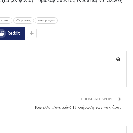
ζερ (Σλοβενία), Τόμισλαβ Χορντόφ (Κροατία) και Όλεγκς
μπασκετ
Ολυμπιακός
Φενερμπαχτσε
ReddIt
ΕΠΟΜΕΝΟ ΑΡΘΡΟ
Κύπελλο Γυναικών: Η κλήρωση των νοκ άουτ