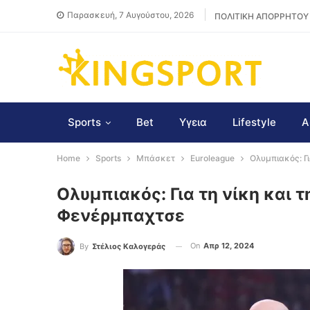
Παρασκευή, 7 Αυγούστου, 2026
ΠΟΛΙΤΙΚΗ ΑΠΟΡΡΗΤΟΥ
Sports
Bet
Υγεια
Lifestyle
Α
Home
Sports
Μπάσκετ
Euroleague
Ολυμπιακός: Γ
Ολυμπιακός: Για τη νίκη και 
Φενέρμπαχτσε
On
Απρ 12, 2024
By
Στέλιος Καλογεράς