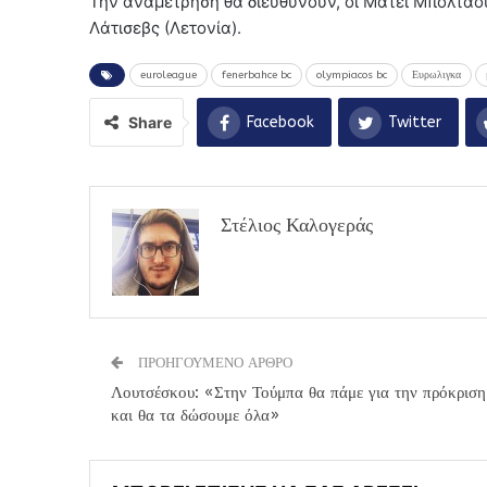
Την αναμέτρηση θα διευθύνουν, οι Ματέι Μπολτάου
Λάτισεβς (Λετονία).
euroleague
fenerbahce bc
olympiacos bc
Ευρωλιγκα
Share
Facebook
Twitter
Στέλιος Καλογεράς
ΠΡΟΗΓΟΥΜΕΝΟ ΑΡΘΡΟ
Λουτσέσκου: «Στην Τούμπα θα πάμε για την πρόκριση
και θα τα δώσουμε όλα»