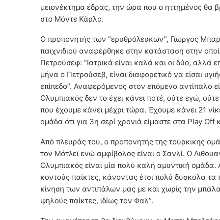
μειονέκτημα έδρας, την ώρα που ο ηττημένος θα βρ
στο Μόντε Κάρλο.
Ο προπονητής των “ερυθρόλευκων”, Γιώργος Μπαρτ
παιχνιδιού αναφέρθηκε στην κατάσταση στην οποία
Πετρούσεφ: “Ιατρικά είναι καλά και οι δύο, αλλά
μήνα ο Πετρούσεβ, είναι διαφορετικό να είσαι υγιή
επίπεδο”. Αναφερόμενος στον επόμενο αντίπαλο είπ
Ολυμπιακός δεν το έχει κάνει ποτέ, ούτε εγώ, ούτ
που έχουμε κάνει μέχρι τώρα. Έχουμε κάνει 21 νίκ
ομάδα ότι για 3η σερί χρονιά είμαστε στα Play Off κ
Από πλευράς του, ο προπονητής της τούρκικης ομάδ
τον Μότλεϊ ενώ αμφίβολος είναι ο Σανλί. Ο Λιθου
Ολυμπιακός είναι μία πολύ καλή αμυντική ομάδα.
κοντούς παίκτες, κάνοντας έτσι πολύ δύσκολα τα 
κίνηση των αντιπάλων μας με και χωρίς την μπάλα
ψηλούς παίκτες, ιδίως τον Φαλ”.