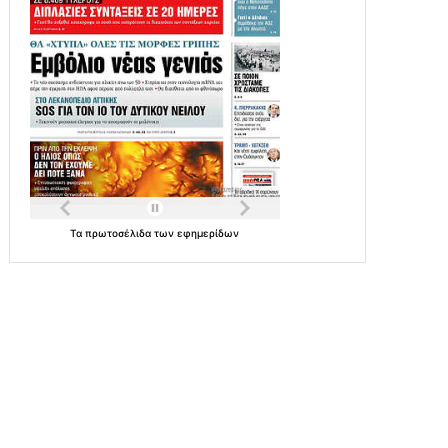
Τα
πρωτοσέλιδα
των
εφημερίδων