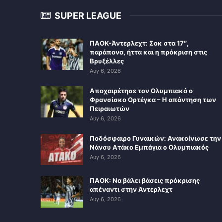
SUPER LEAGUE
ΠΑΟΚ-Άντερλεχτ: Σοκ στα 17″,
παράπονα, ήττα και η πρόκριση στις
Βρυξέλλες
Αυγ 6, 2026
Αποχαιρέτησε τον Ολυμπιακό ο
Φρανσίσκο Ορτέγκα – Η απάντηση των
Πειραιωτών
Αυγ 6, 2026
Ποδόσφαιρο Γυναικών: Ανακοίνωσε την
Νάνσυ Ατάκο Εμπάγια ο Ολυμπιακός
Αυγ 6, 2026
ΠΑΟΚ: Να βάλει βάσεις πρόκρισης
απέναντι στην Άντερλεχτ
Αυγ 6, 2026