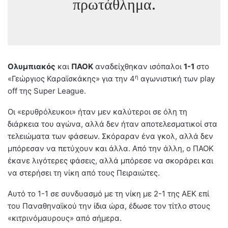
πρωτάθλημα.
Ολυμπιακός
και
ΠΑΟΚ
αναδείχθηκαν ισόπαλοι
1-1
στο
η
«Γεώργιος Καραϊσκάκης» για την 4
αγωνιστική των play
off της Super League.
Οι «ερυθρόλευκοι» ήταν μεν καλύτεροι σε όλη τη
διάρκεια του αγώνα, αλλά δεν ήταν αποτελεσματικοί στα
τελειώματα των φάσεων. Σκόραραν ένα γκολ, αλλά δεν
μπόρεσαν να πετύχουν και άλλα. Από την άλλη, ο ΠΑΟΚ
έκανε λιγότερες φάσεις, αλλά μπόρεσε να σκοράρει και
να στερήσει τη νίκη από τους Πειραιώτες.
Αυτό το 1-1 σε συνδυασμό με τη νίκη με 2-1 της ΑΕΚ επί
του Παναθηναϊκού την ίδια ώρα, έδωσε τον τίτλο στους
«κιτρινόμαυρους» από σήμερα.