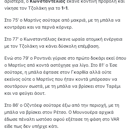
αριστερά, ο
Κωνσταντέλιας
έκανε κοντινή προβολή και
νίκησε τον Τζολάκη για το
1-1
.
Στο 75’ ο Μαρτίνς σούταρε από μακριά, με τη μπάλα να
κοντράρει και να περνά κόρνερ.
Στο 77’ ο Κωνσταντέλιας έκανε ωραία ατομική ενέργεια
με τον Τζολάκη να κάνει δύσκολη επέμβαση.
Ενώ στο 79’ ο Ροντινέι γύρισε στο πρώτο δοκάρι εκεί όπου
ο Μαρτίνς από κοντά αστόχησε για λίγο. Στο 81’ ο Έσε
σούταρε, η μπάλα έφτασε στον Γκαρθία αλλά ούτε
εκείνος ούτε ο Μαρτίνς που ήταν κοντά μπόρεσαν να
σουτάρουν σωστά, με τη μπάλα να βρίσκει στον Ταρέμι
και να φεύγει άουτ.
Στο 86’ ο Οζντόεφ σούταρε έξω από την περιοχή, με τη
μπάλα να βρίσκει στον Ρέτσο. Ο Μουνουέρα αρχικά
έδωσε πέναλτι ωστόσο αφού εξέτασε τη φάση στο VAR
είδε πως δεν υπήρχε κάτι.