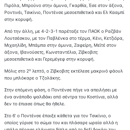
Πιρόλα, Μπρούνο στην άμυνα, Γκαρθία, Έσε στον άξονα,
Ροντινέι, Τσικίνιο, Ποντένσε μεσοεπιθετικά και Ελ Κααμπί
στην κορυφή.
Από την άλλη, με 4-2-3-1 παρέταξε τον ΠΑΟΚ ο Ραζβάν
Λουτσέσκου, με τον Παβλένκα στο τέρμα, Κένι, Κετζιόρα,
Μιχαηλίδη, Μπάμπα στην άμυνα, Ζαφείρη, Μεϊτέ στον
άξονα, Ιβανούσετς, Κωνσταντέλια, Ζίβκοβιτς
μεσοεπιθετικά και Γερεμέγεφ στην κορυφή.
ο
Μόλις στο 2
λεπτό, ο Ζίβκοβιτς εκτέλεσε μακρινό φάουλ
που μπλόκαρε ο Τζολάκης.
Στην επόμενη φάση, ο Ποντένσε πήγε να απειλήσει με
ένα ανάποδο ψαλιδάκι από σέντρα του Κοστίνια, αλλά
δεν το έπιασε όπως θα ήθελε.
Στο 6’ ο Ποντένσε έπαιξε κάθετα για τον Τσικίνιο, ο
οποίος γύρισε το σώμα του και πλάσαρε ωραία αλλά η
μπάλα πέρασε ελάχιστα δίπλα από το δεξί δοκάρι του