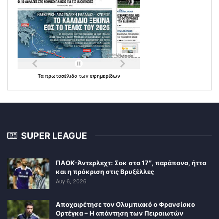
Τα
πρωτοσέλιδα
των
εφημερίδων
SUPER LEAGUE
ΠΑΟΚ-Άντερλεχτ: Σοκ στα 17″, παράπονα, ήττα
και η πρόκριση στις Βρυξέλλες
Αυγ 6, 2026
Αποχαιρέτησε τον Ολυμπιακό ο Φρανσίσκο
Ορτέγκα – Η απάντηση των Πειραιωτών