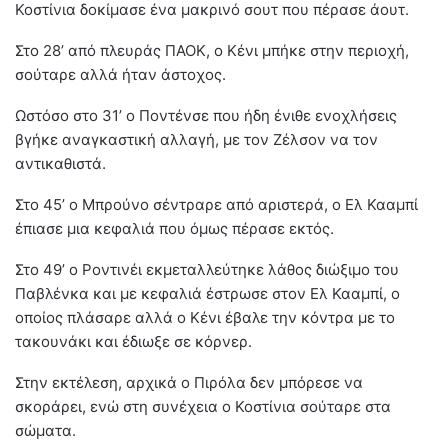
Κοστίνια δοκίμασε ένα μακρινό σουτ που πέρασε άουτ.
Στο 28’ από πλευράς ΠΑΟΚ, ο Κένι μπήκε στην περιοχή,
σούταρε αλλά ήταν άστοχος.
Ωστόσο στο 31’ ο Ποντένσε που ήδη ένιθε ενοχλήσεις
βγήκε αναγκαστική αλλαγή, με τον Ζέλσον να τον
αντικαθιστά.
Στο 45’ ο Μπρούνο σέντραρε από αριστερά, ο Ελ Κααμπί
έπιασε μια κεφαλιά που όμως πέρασε εκτός.
Στο 49’ ο Ροντινέι εκμεταλλεύτηκε λάθος διώξιμο του
Παβλένκα και με κεφαλιά έστρωσε στον Ελ Κααμπί, ο
οποίος πλάσαρε αλλά ο Κένι έβαλε την κόντρα με το
τακουνάκι και έδιωξε σε κόρνερ.
Στην εκτέλεση, αρχικά ο Πιρόλα δεν μπόρεσε να
σκοράρει, ενώ στη συνέχεια ο Κοστίνια σούταρε στα
σώματα.