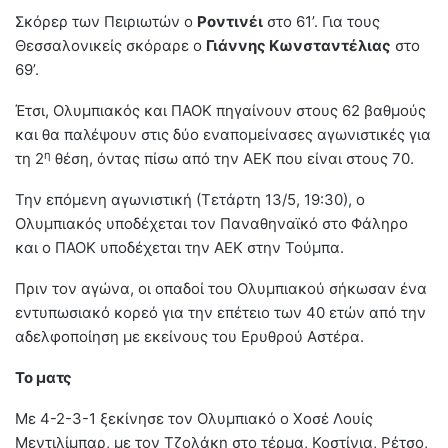
Σκόρερ των Πειριωτών ο
Ροντινέι
στο 61’. Για τους
Θεσσαλονικείς σκόραρε ο
Γιάννης Κωνσταντέλιας
στο
69’.
Έτσι, Ολυμπιακός και ΠΑΟΚ πηγαίνουν στους 62 βαθμούς
και θα παλέψουν στις δύο εναπομείνασες αγωνιστικές για
η
τη 2
θέση, όντας πίσω από την ΑΕΚ που είναι στους 70.
Την επόμενη αγωνιστική (Τετάρτη 13/5, 19:30), ο
Ολυμπιακός υποδέχεται τον Παναθηναϊκό στο Φάληρο
και ο ΠΑΟΚ υποδέχεται την ΑΕΚ στην Τούμπα.
Πριν τον αγώνα, οι οπαδοί του Ολυμπιακού σήκωσαν ένα
εντυπωσιακό κορεό για την επέτειο των 40 ετών από την
αδελφοποίηση με εκείνους του Ερυθρού Αστέρα.
Το ματς
Με 4-2-3-1 ξεκίνησε τον Ολυμπιακό ο Χοσέ Λουίς
Μεντιλίμπαρ, με τον Τζολάκη στο τέρμα, Κοστίνια, Ρέτσο,