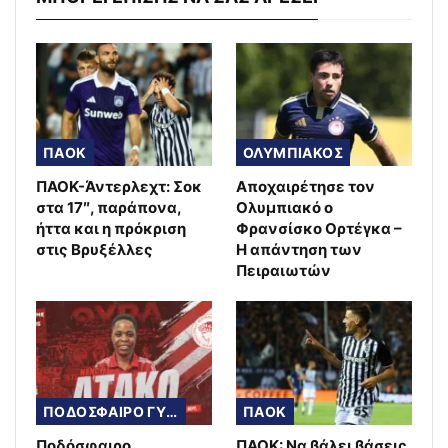
ΠΑΟΚ
ΟΛΥΜΠΙΑΚΟΣ
ΠΑΟΚ-Άντερλεχτ: Σοκ
Αποχαιρέτησε τον
στα 17″, παράπονα,
Ολυμπιακό ο
ήττα και η πρόκριση
Φρανσίσκο Ορτέγκα –
στις Βρυξέλλες
Η απάντηση των
Πειραιωτών
ΠΟΔΟΣΦΑΙΡΟ ΓΥΝΑΙΚΩΝ
ΠΑΟΚ
Ποδόσφαιρο
ΠΑΟΚ: Να βάλει βάσεις