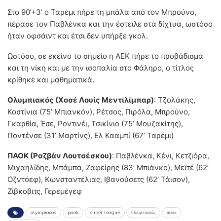
Στο 90’+3’ ο Ταρέμι πήρε τη μπάλα από τον Μπρούνο,
πέρασε τον Παβλένκα και την έστειλε στα δίχτυα, ωστόσο
ήταν οφσάιντ και έτσι δεν υπήρξε γκολ.
Ωστόσο, σε εκείνο το σημείο η ΑΕΚ πήρε το προβάδισμα
και τη νίκη και με την ισοπαλία στο Φάληρο, ο τίτλος
κρίθηκε και μαθηματικά.
Ολυμπιακός (Χοσέ Λουίς Μεντιλίμπαρ)
: Τζολάκης,
Κοστίνια (75’ Μπιανκόν), Ρέτσος, Πιρόλα, Μπρούνο,
Γκαρθία, Έσε, Ροντινέι, Τσικίνιο (75’ Μουζακίτης),
Ποντένσε (31’ Μαρτίνς), Ελ Κααμπί (67’ Ταρέμι)
ΠΑΟΚ (Ραζβάν Λουτσέσκου)
: Παβλένκα, Κένι, Κετζιόρα,
Μιχαηλίδης, Μπάμπα, Ζαφείρης (83’ Μπιάνκο), Μεϊτέ (62’
Οζντόεφ), Κωνσταντέλιας, Ιβανούσετς (62’ Τάισον),
Ζίβκοβιτς, Γερεμέγεφ
olympiacos
paok
super league
Ολυμπιακός
παοκ