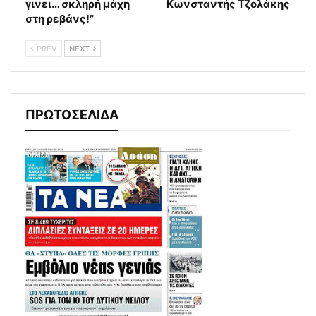
γινει… σκληρή μάχη
Κωνσταντής Τζολάκης
στη ρεβάνς!”
PREV
NEXT
ΠΡΩΤΟΣΕΛΙΔΑ