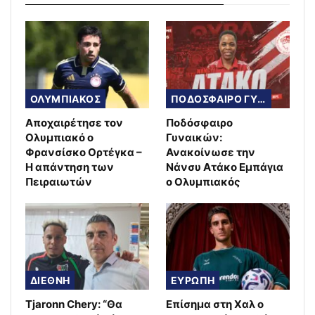
ΟΛΥΜΠΙΑΚΟΣ
ΠΟΔΟΣΦΑΙΡΟ ΓΥΝΑΙΚΩΝ
Αποχαιρέτησε τον
Ποδόσφαιρο
Ολυμπιακό ο
Γυναικών:
Φρανσίσκο Ορτέγκα –
Ανακοίνωσε την
Η απάντηση των
Νάνσυ Ατάκο Εμπάγια
Πειραιωτών
ο Ολυμπιακός
ΔΙΕΘΝΗ
ΕΥΡΩΠΗ
Tjaronn Chery: “Θα
Επίσημα στη Χαλ ο