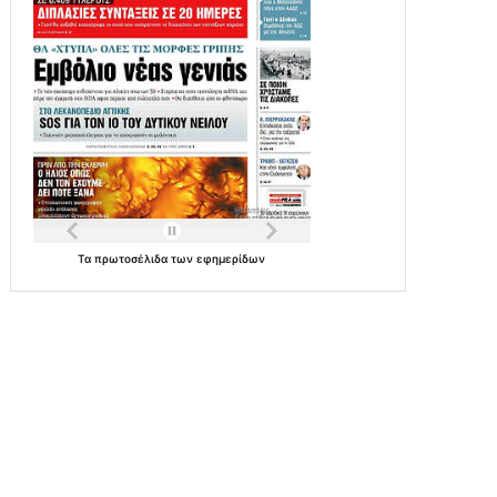
Τα
πρωτοσέλιδα
των
εφημερίδων