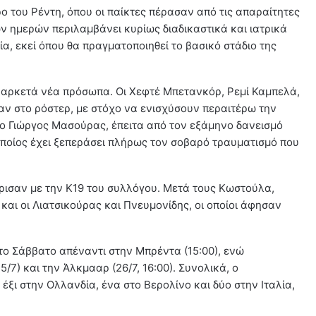
 του Ρέντη, όπου οι παίκτες πέρασαν από τις απαραίτητες
ν ημερών περιλαμβάνει κυρίως διαδικαστικά και ιατρικά
α, εκεί όπου θα πραγματοποιηθεί το βασικό στάδιο της
υ αρκετά νέα πρόσωπα. Οι Χεφτέ Μπετανκόρ, Ρεμί Καμπελά,
αν στο ρόστερ, με στόχο να ενισχύσουν περαιτέρω την
ι ο Γιώργος Μασούρας, έπειτα από τον εξάμηνο δανεισμό
 οποίος έχει ξεπεράσει πλήρως τον σοβαρό τραυματισμό που
ρισαν με την Κ19 του συλλόγου. Μετά τους Κωστούλα,
αι οι Λιατσικούρας και Πνευμονίδης, οι οποίοι άφησαν
 το Σάββατο απέναντι στην Μπρέντα (15:00), ενώ
/7) και την Άλκμααρ (26/7, 16:00). Συνολικά, ο
έξι στην Ολλανδία, ένα στο Βερολίνο και δύο στην Ιταλία,