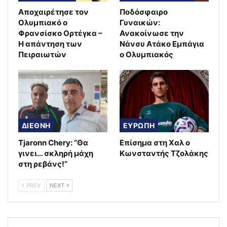
Αποχαιρέτησε τον
Ποδόσφαιρο
Ολυμπιακό ο
Γυναικών:
Φρανσίσκο Ορτέγκα –
Ανακοίνωσε την
Η απάντηση των
Νάνσυ Ατάκο Εμπάγια
Πειραιωτών
ο Ολυμπιακός
ΔΙΕΘΝΗ
ΕΥΡΩΠΗ
Tjaronn Chery: “Θα
Επίσημα στη Χαλ ο
γινει… σκληρή μάχη
Κωνσταντής Τζολάκης
στη ρεβάνς!”
PREV
NEXT