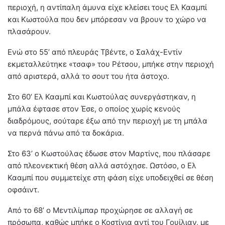
περιοχή, η αντίπαλη άμυνα είχε κλείσει τους Ελ Κααμπί
και Κωστούλα που δεν μπόρεσαν να βρουν το χώρο να
πλασάρουν.
Ενώ στο 55’ από πλευράς Τβέντε, ο Σαλάχ-Εντίν
εκμεταλλεύτηκε «τσαφ» του Ρέτσου, μπήκε στην περιοχή
από αριστερά, αλλά το σουτ του ήτα άστοχο.
Στο 60’ Ελ Κααμπί και Κωστούλας συνεργάστηκαν, η
μπάλα έφτασε στον Έσε, ο οποίος χωρίς κενούς
διαδρόμους, σούταρε έξω από την περιοχή με τη μπάλα
να περνά πάνω από τα δοκάρια.
Στο 63’ ο Κωστούλας έδωσε στον Μαρτίνς, που πλάσαρε
από πλεονεκτική θέση αλλά αστόχησε. Ωστόσο, ο Ελ
Κααμπί που συμμετείχε στη φάση είχε υποδειχθεί σε θέση
οφσάιντ.
Από το 68’ ο Μεντιλίμπαρ προχώρησε σε αλλαγή σε
πρόσωπα, καθώς μπήκε ο Κοστίνια αντί του Γουίλιαν, με