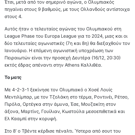
Έτσι, μετά από τον σημερινό αγώνα, ο Ολυμπιακός
πηγαίνει στους 9 βαθμούς, με τους Ολλανδούς αντίστοιχα
στους 4.
Αυτός ήταν ο τελευταίος αγώνας του Ολυμπιακού στη
League Phase του Europa League για το 2024, μιας και οι
δύο τελευταίες αγωνιστικές (7η και 8η) θα διεξαχθούν τον
Ιανουάριο. Η επόμενη αγωνιστική υποχρέωση των
Πειραιωτών είναι την προσεχή Δευτέρα (16/12, 20:30)
εκτός έδρας απέναντι στην Athens Καλλιθέα.
Το ματς
Με 4-2-3-1 ξεκίνησε τον Ολυμπιακό ο Χοσέ Λουίς
Μεντιλίμπαρ, με τον Τζολάκη στο τέρμα, Ροντινέι, Ρέτσο,
Πιρόλα, Ορτέγκα στην άμυνα, Έσε, Μουζακίτη στον
άξονα, Μαρτίνς, Γουίλιαν, Κωστούλα μεσοεπιθετικά και
Ελ Κααμπί στην κορυφή.
Στο 8’ ο Τβέντε κέρδισε πέναλτι. Ύστερα από σουτ του