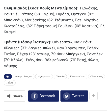
Ολυμπιακός (Χοσέ Λουίς Μεντιλίμπαρ)
: Τζολάκης,
Ροντινέι, Ρέτσος (58’ Κάρμο), Πιρόλα, Ορτέγκα (82’
Μπιανκόν), Μουζακίτης (82’ Στάμενιτς), Έσε, Μαρτίνς,
Κωστούλας, (82’ Γιάρεμτσουκ) Γουίλιαν (68’ Κοστίνια), Ελ
Κααμπί
Τβέντε (Γιόσεφ Όστινγκ)
: Ούνερσταλ, Φαν Ρόντι,
Χίλγκερς (37’ Λάγκερμπιλκε), Φαν Χόρενμπεκ, Σαλάχ-
Εντίνε, Ρέχερ (23’ Λτάιεφ, 79’ Φαν Μπέργκεν), Σαντίλεκ
(79’ Κζόλο), Στέιν, Φαν Βόλφσβινκελ (79’ Ροτς), Φλαπ,
Λάμερς
europa league
olympiacos
Twente
Γιουροπα λιγκ
Ολυμπιακός
Τβέντε
Share
Facebook
Twitter