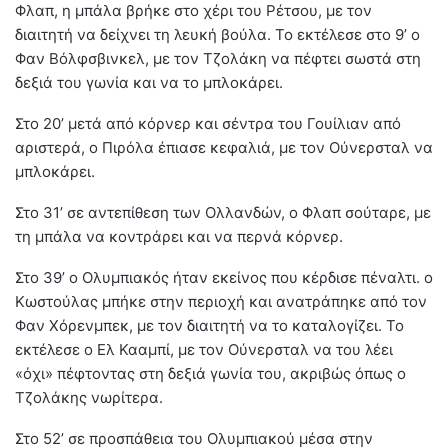
Φλαπ, η μπάλα βρήκε στο χέρι του Ρέτσου, με τον
διαιτητή να δείχνει τη λευκή βούλα. Το εκτέλεσε στο 9’ ο
Φαν Βόλφσβινκελ, με τον Τζολάκη να πέφτει σωστά στη
δεξιά του γωνία και να το μπλοκάρει.
Στο 20’ μετά από κόρνερ και σέντρα του Γουίλιαν από
αριστερά, ο Πιρόλα έπιασε κεφαλιά, με τον Ούνερσταλ να
μπλοκάρει.
Στο 31’ σε αντεπίθεση των Ολλανδών, ο Φλαπ σούταρε, με
τη μπάλα να κοντράρει και να περνά κόρνερ.
Στο 39’ ο Ολυμπιακός ήταν εκείνος που κέρδισε πέναλτι. ο
Κωστούλας μπήκε στην περιοχή και ανατράπηκε από τον
Φαν Χόρενμπεκ, με τον διαιτητή να το καταλογίζει. Το
εκτέλεσε ο Ελ Κααμπί, με τον Ούνερσταλ να του λέει
«όχι» πέφτοντας στη δεξιά γωνία του, ακριβώς όπως ο
Τζολάκης νωρίτερα.
Στο 52’ σε προσπάθεια του Ολυμπιακού μέσα στην