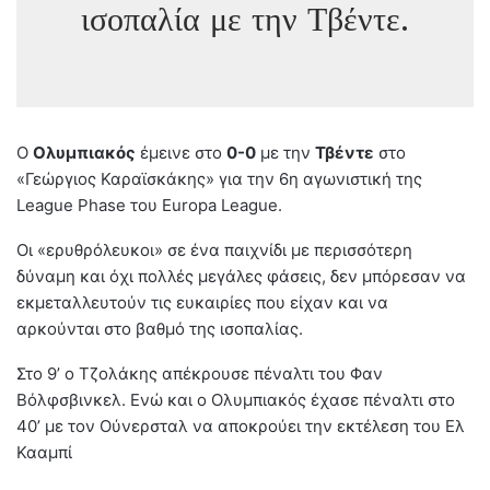
ισοπαλία με την Τβέντε.
Ο
Ολυμπιακός
έμεινε στο
0-0
με την
Τβέντε
στο
«Γεώργιος Καραϊσκάκης» για την 6η αγωνιστική της
League Phase του Europa League.
Οι «ερυθρόλευκοι» σε ένα παιχνίδι με περισσότερη
δύναμη και όχι πολλές μεγάλες φάσεις, δεν μπόρεσαν να
εκμεταλλευτούν τις ευκαιρίες που είχαν και να
αρκούνται στο βαθμό της ισοπαλίας.
Στο 9’ ο Τζολάκης απέκρουσε πέναλτι του Φαν
Βόλφσβινκελ. Ενώ και ο Ολυμπιακός έχασε πέναλτι στο
40’ με τον Ούνερσταλ να αποκρούει την εκτέλεση του Ελ
Κααμπί