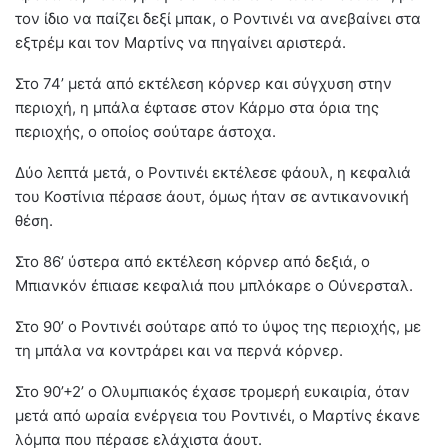
τον ίδιο να παίζει δεξί μπακ, ο Ροντινέι να ανεβαίνει στα
εξτρέμ και τον Μαρτίνς να πηγαίνει αριστερά.
Στο 74’ μετά από εκτέλεση κόρνερ και σύγχυση στην
περιοχή, η μπάλα έφτασε στον Κάρμο στα όρια της
περιοχής, ο οποίος σούταρε άστοχα.
Δύο λεπτά μετά, ο Ροντινέι εκτέλεσε φάουλ, η κεφαλιά
του Κοστίνια πέρασε άουτ, όμως ήταν σε αντικανονική
θέση.
Στο 86’ ύστερα από εκτέλεση κόρνερ από δεξιά, ο
Μπιανκόν έπιασε κεφαλιά που μπλόκαρε ο Ούνερσταλ.
Στο 90’ ο Ροντινέι σούταρε από το ύψος της περιοχής, με
τη μπάλα να κοντράρει και να περνά κόρνερ.
Στο 90’+2’ ο Ολυμπιακός έχασε τρομερή ευκαιρία, όταν
μετά από ωραία ενέργεια του Ροντινέι, ο Μαρτίνς έκανε
λόμπα που πέρασε ελάχιστα άουτ.