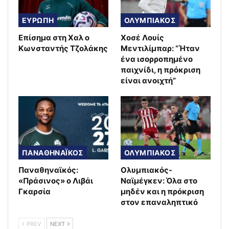
ΕΥΡΩΠΗ
ΟΛΥΜΠΙΑΚΟΣ
Επίσημα στη Χαλ ο
Χοσέ Λουίς
Κωνσταντής Τζολάκης
Μεντιλίμπαρ: “Ήταν
ένα ισορροπημένο
παιχνίδι, η πρόκριση
είναι ανοιχτή”
ΠΑΝΑΘΗΝΑΪΚΟΣ
ΟΛΥΜΠΙΑΚΟΣ
Παναθηναϊκός:
Ολυμπιακός-
«Πράσινος» ο Λιβάι
Ναϊμέγκεν: Όλα στο
Γκαρσία
μηδέν και η πρόκριση
στον επαναληπτικό
PREV
NEXT