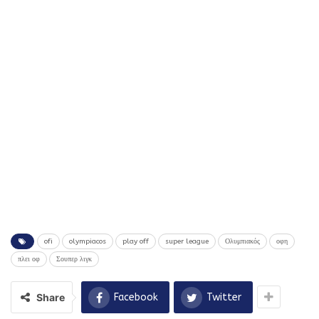
ofi
olympiacos
play off
super league
Ολυμπιακός
οφη
πλει οφ
Σουπερ λιγκ
Share
Facebook
Twitter