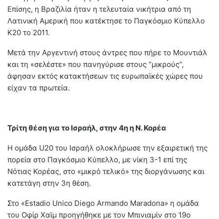
Επίσης, η Βραζιλία ήταν η τελευταία νικήτρια από τη
Λατινική Αμερική που κατέκτησε το Παγκόσμιο Κύπελλο
Κ20 το 2011.
Μετά την Αργεντινή στους άντρες που πήρε το Μουντιάλ
και τη «σελέστε» που πανηγύρισε στους “μικρούς”,
άφησαν εκτός κατακτήσεων τις ευρωπαϊκές χώρες που
είχαν τα πρωτεία.
Τρίτη θέση για το Ισραήλ, στην 4η η Ν. Κορέα
Η ομάδα U20 του Ισραήλ ολοκλήρωσε την εξαιρετική της
πορεία στο Παγκόσμιο Κύπελλο, με νίκη 3-1 επί της
Νότιας Κορέας, στο «μικρό τελικό» της διοργάνωσης και
κατετάγη στην 3η θέση.
Στο «Estadio Unico Diego Armando Maradona» η ομάδα
του Οφίρ Χαϊμ προηγήθηκε με τον Μπινιαμίν στο 19ο