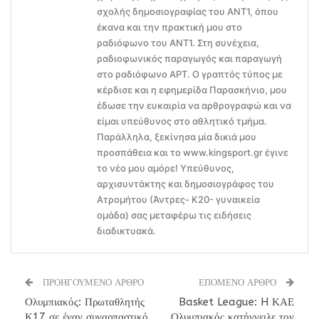
σχολής δημοσιογραφίας του ΑΝΤ1, όπου
έκανα και την πρακτική μου στο
ραδιόφωνο του ΑΝΤ1. Στη συνέχεια,
ραδιοφωνικός παραγωγός και παραγωγή
στο ραδιόφωνο ΑΡΤ. Ο γραπτός τύπος με
κέρδισε και η εφημερίδα Παρασκήνιο, μου
έδωσε την ευκαιρία να αρθρογραφώ και να
είμαι υπεύθυνος στο αθλητικό τμήμα.
Παράλληλα, ξεκίνησα μία δικιά μου
προσπάθεια και το www.kingsport.gr έγινε
το νέο μου αμόρε! Υπεύθυνος,
αρχισυντάκτης και δημοσιογράφος του
Ατρομήτου (Άντρες- Κ20- γυναικεία
ομάδα) σας μεταφέρω τις ειδήσεις
διαδικτυακά.
ΠΡΟΗΓΟΥΜΕΝΟ ΑΡΘΡΟ
ΕΠΟΜΕΝΟ ΑΡΘΡΟ
Ολυμπιακός: Πρωταθλητής
Basket League: H ΚΑΕ
Κ17 σε έναν συναρπαστικό
Ολυμπιακός κατήγγειλε τον