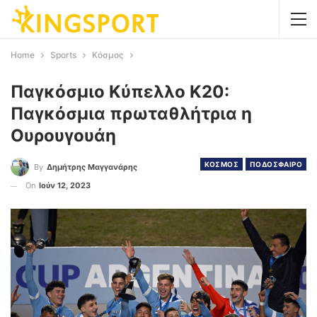
Home
Sports
Κόσμος
Παγκόσμιο Κύπελλο Κ20:
Παγκόσμια πρωταθλήτρια η
Ουρουγουάη
ΚΟΣΜΟΣ
ΠΟΔΟΣΦΑΙΡΟ
By
Δημήτρης Μαγγανάρης
On
Ιούν 12, 2023