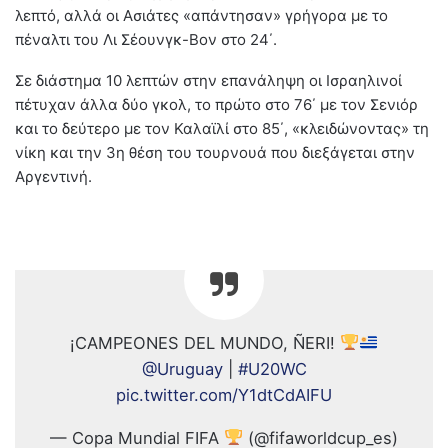
λεπτό, αλλά οι Ασιάτες «απάντησαν» γρήγορα με το
πέναλτι του Λι Σέουνγκ-Βον στο 24΄.
Σε διάστημα 10 λεπτών στην επανάληψη οι Ισραηλινοί
πέτυχαν άλλα δύο γκολ, το πρώτο στο 76΄ με τον Σενιόρ
και το δεύτερο με τον Καλαϊλί στο 85΄, «κλειδώνοντας» τη
νίκη και την 3η θέση του τουρνουά που διεξάγεται στην
Αργεντινή.
¡CAMPEONES DEL MUNDO, ÑERI!
@Uruguay
|
#U20WC
pic.twitter.com/Y1dtCdAIFU
— Copa Mundial FIFA
(@fifaworldcup_es)