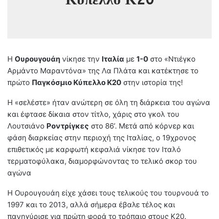
Η
Ουρουγουάη
νίκησε την
Ιταλία
με
1-0
στο «Ντιέγκο
Αρμάντο Μαραντόνα» της Λα Πλάτα και κατέκτησε το
πρώτο
Παγκόσμιο Κύπελλο Κ20
στην ιστορία της!
Η «σελέστε» ήταν ανώτερη σε όλη τη διάρκεια του αγώνα
και έφτασε δίκαια στον τίτλο, χάρις στο γκολ του
Λουτσιάνο
Ροντρίγκες
στο 86’. Μετά από κόρνερ και
φάση διαρκείας στην περιοχή της Ιταλίας, ο 19χρονος
επιθετικός με καρφωτή κεφαλιά νίκησε τον Ιταλό
τερματοφύλακα, διαμορφώνοντας το τελικό σκορ του
αγώνα
Η Ουρουγουάη είχε χάσει τους τελικούς του τουρνουά το
1997 και το 2013, αλλά σήμερα έβαλε τέλος και
πανηγύρισε για πρώτη φορά το τρόπαιο στους Κ20.