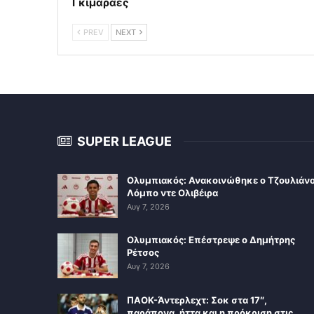
Γκιμαράες
PREV
NEXT
SUPER LEAGUE
Ολυμπιακός: Ανακοινώθηκε ο Τζουλιάν
Λόμπο ντε Ολιβέιρα
Αυγ 7, 2026
Ολυμπιακός: Επέστρεψε ο Δημήτρης
Ρέτσος
Αυγ 7, 2026
ΠΑΟΚ-Άντερλεχτ: Σοκ στα 17″,
παράπονα, ήττα και η πρόκριση στις