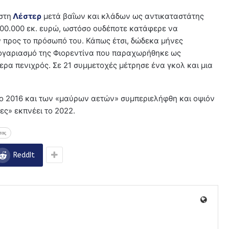
στη
Λέστερ
μετά βαΐων και κλάδων ως αντικαταστάτης
.000.000 εκ. ευρώ, ωστόσο ουδέποτε κατάφερε να
 προς το πρόσωπό του. Κάπως έτσι, δώδεκα μήνες
 λογαριασμό της Φιορεντίνα που παραχωρήθηκε ως
ερα πενιχρός. Σε 21 συμμετοχές μέτρησε ένα γκολ και μια
ο 2016 και των «μαύρων αετών» συμπεριελήφθη και οψιόν
ες» εκπνέει το 2022.
τας
ReddIt