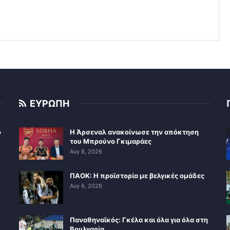
ΕΥΡΩΠΗ
ο
Η Άρσεναλ ανακοίνωσε την απόκτηση
του Μπρούνο Γκιμαράες
Αυγ 8, 2026
ΠΑΟΚ: Η προϊστορία με βελγικές ομάδες
Αυγ 6, 2026
Παναθηναϊκός: Γκέλα και όλα για όλα στη
Βουλγαρία