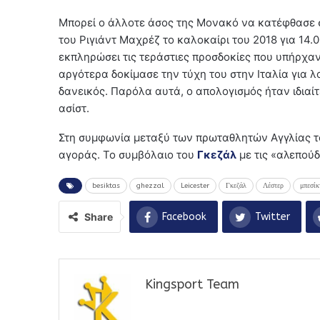
Μπορεί ο άλλοτε άσος της Μονακό να κατέφθασε 
του Ριγιάντ Μαχρέζ το καλοκαίρι του 2018 για 14
εκπληρώσει τις τεράστιες προσδοκίες που υπήρχαν
αργότερα δοκίμασε την τύχη του στην Ιταλία για
δανεικός. Παρόλα αυτά, ο απολογισμός ήταν ιδιαίτ
ασίστ.
Στη συμφωνία μεταξύ των πρωταθλητών Αγγλίας τ
αγοράς. Το συμβόλαιο του
Γκεζάλ
με τις «αλεπούδ
besiktas
ghezzal
Leicester
Γκεζάλ
Λέστερ
μπεσίκ
Share
Facebook
Twitter
Kingsport Team