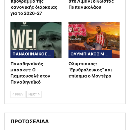
πρόγραμμα της
στο Λιμάνι ο Κώστας
κανονικής διάρκειας
Παπανικολάου
για το 2026-27
ΠΑΝΑΘΗΝΑΪΚΟΣ ΜΠΑΣΚΕΤ
ΟΛΥΜΠΙΑΚΟΣ ΜΠΑΣΚΕΤ
Παναθηναϊκός
Ολυμπιακός:
μπάσκετ: Ο
“Ερυθρόλευκος” και
Γιαμπουσελέ στον
επίσημα ο Μοντέρο
Παναθηναϊκό
PREV
NEXT
ΠΡΩΤΟΣΕΛΙΔΑ