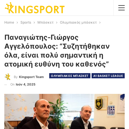
Home
Sports
Μπάσκετ
Ολυμπιακός μπάσκετ
Παναγιώτης-Γιώργος
Αγγελόπουλος: “Συζητήθηκαν
όλα, είναι πολύ σημαντική η
ατομική ευθύνη του καθενός”
ΟΛΥΜΠΙΑΚΟΣ ΜΠΑΣΚΕΤ
Α1 BASKET LEAGUE
By
Kingsport Team
On
Ιούν 4, 2025