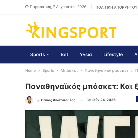
Παρασκευή, 7 Αυγούστου, 2026
ΠΟΛΙΤΙΚΗ ΑΠΟΡΡΗΤΟΥ
Sports
Bet
Υγεια
Lifestyle
Α
Home
Sports
Μπάσκετ
Παναθηναϊκός μπάσκετ
Π
Παναθηναϊκός μπάσκετ: Και ξ
On
Ιούν 24, 2026
By
Θάνος Φωτόπουλος