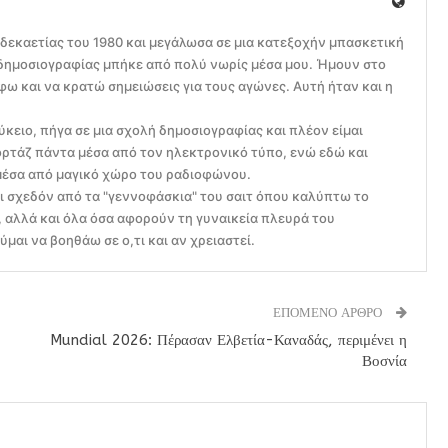
 δεκαετίας του 1980 και μεγάλωσα σε μια κατεξοχήν μπασκετική
ς δημοσιογραφίας μπήκε από πολύ νωρίς μέσα μου. Ήμουν στο
ω και να κρατώ σημειώσεις για τους αγώνες. Αυτή ήταν και η
ύκειο, πήγα σε μια σχολή δημοσιογραφίας και πλέον είμαι
ρτάζ πάντα μέσα από τον ηλεκτρονικό τύπο, ενώ εδώ και
μέσα από μαγικό χώρο του ραδιοφώνου.
ει σχεδόν από τα "γεννοφάσκια" του σαιτ όπου καλύπτω το
αλλά και όλα όσα αφορούν τη γυναικεία πλευρά του
μαι να βοηθάω σε ο,τι και αν χρειαστεί.
ΕΠΟΜΕΝΟ ΑΡΘΡΟ
Mundial 2026: Πέρασαν Ελβετία-Καναδάς, περιμένει η
Βοσνία