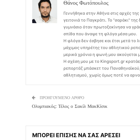
Θάνος Φωτόπουλος
Γεννήθηκα στην Αθήνα στις αρχές της
γειτονιά το Παγκράτι. Το "σαράκι" τη
γυμνάσιο όταν πρωτοξεκίνησα να γράφ
σπίθα που άναψε τη φλόγα μέσα μου.
Η φλόγα δεν έσβησε και έτσι μετά το λ
μάχιμος υπηρέτης του αθλητικού ρεπο
μερικά χρόνια η φωνή μου ακούγεται 
Η σχέση μου με το Kingsport.gr κρατά
ρεπορτάζ μπάσκετ του Παναθηναϊκού, 
αθλητισμού, χωρίς όμως ποτέ να αρνού
ΠΡΟΗΓΟΥΜΕΝΟ ΑΡΘΡΟ
Ολυμπιακός: Τέλος ο Σακίλ ΜακΚίσικ
ΜΠΟΡΕΙ ΕΠΙΣΗΣ ΝΑ ΣΑΣ ΑΡΕΣΕΙ