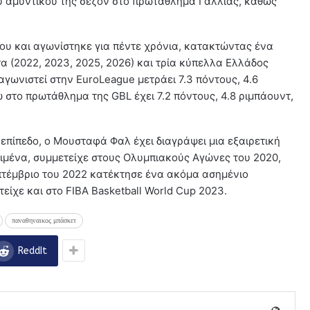
υ αμυντικού της σεζόν στο πρωτάθλημα Γαλλίας, καθώς
ου και αγωνίστηκε για πέντε χρόνια, κατακτώντας ένα
 (2022, 2023, 2025, 2026) και τρία κύπελλα Ελλάδος
 αγωνιστεί στην EuroLeague μετράει 7.3 πόντους, 4.6
ώ στο πρωτάθλημα της GBL έχει 7.2 πόντους, 4.8 ριμπάουντ,
επίπεδο, ο Μουσταφά Φαλ έχει διαγράψει μια εξαιρετική
ριμένα, συμμετείχε στους Ολυμπιακούς Αγώνες του 2020,
επτέμβριο του 2022 κατέκτησε ένα ακόμα ασημένιο
είχε και στο FIBA Basketball World Cup 2023.
παναθηναικος μπάσκετ
ReddIt