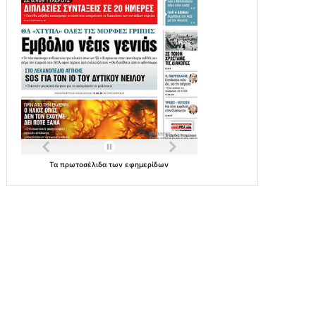
Τα
πρωτοσέλιδα
των
εφημερίδων