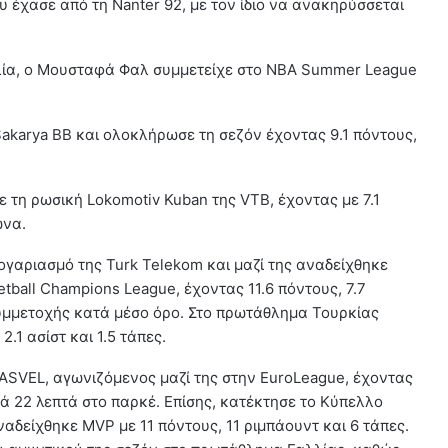
υ έχασε από τη Nanter 92, με τον ίδιο να ανακηρύσσεται
λλία, ο Μουσταφά Φαλ συμμετείχε στο NBA Summer League
Sakarya BB και ολοκλήρωσε τη σεζόν έχοντας 9.1 πόντους,
.
ε τη ρωσική Lokomotiv Kuban της VTB, έχοντας με 7.1
ώνα.
ογαριασμό της Turk Telekom και μαζί της αναδείχθηκε
ball Champions League, έχοντας 11.6 πόντους, 7.7
 συμμετοχής κατά μέσο όρο. Στο πρωτάθλημα Τουρκίας
.1 ασίστ και 1.5 τάπες.
 ASVEL, αγωνιζόμενος μαζί της στην EuroLeague, έχοντας
ανά 22 λεπτά στο παρκέ. Επίσης, κατέκτησε το Κύπελλο
ναδείχθηκε MVP με 11 πόντους, 11 ριμπάουντ και 6 τάπες.