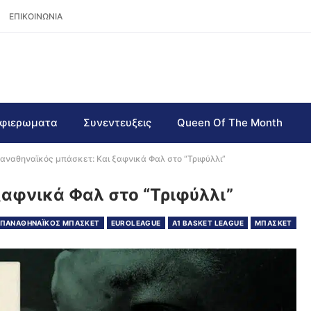
ΕΠΙΚΟΙΝΩΝΙΑ
φιερωματα
Συνεντευξεις
Queen Of The Month
αναθηναϊκός μπάσκετ: Και ξαφνικά Φαλ στο “Τριφύλλι”
αφνικά Φαλ στο “Τριφύλλι”
ΠΑΝΑΘΗΝΑΪΚΟΣ ΜΠΑΣΚΕΤ
EUROLEAGUE
Α1 BASKET LEAGUE
ΜΠΑΣΚΕΤ