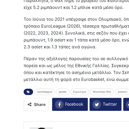
Παράλληλα, ο Φαλ πήρε το βραβείο του καλύτερο
είχε 5.2 ριμπάουντ και 1.2 μπλοκ κατά μέσο όρο.
Τον Ιούνιο του 2021 υπέγραψε στον Ολυμπιακό, όπ
τρόπαιο EuroLeague (2026), τέσσερα πρωταθλήματα
(2022, 2023, 2024). Συνολικά, στις σεζόν που έχει
ριμπάουντ, 1.9 ασίστ και 1 τάπα κατά μέσο όρο, εν
2.3 ασίστ και 1.3 τάπες ανά αγώνα.
Πέραν της αξιόλογης παρουσίας του σε συλλογικό 
πορεία και ως μέλος της Εθνικής Γαλλίας. Συγκεκ
όπου και κατέκτησε το ασημένιο μετάλλιο. Τον Σ
μετάλλιο αυτή τη φορά στο Eurobasket, ενώ συμμετ
euroleague
paobc
Ευρωλιγκα
Μουστάφα Φαλ
μπασκετ
Share
Facebook
Twitter