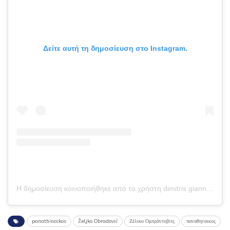
Δείτε αυτή τη δημοσίευση στο Instagram.
Η δημοσίευση κοινοποιήθηκε από το χρήστη dimitris giannakopoulos (@dpg7000)
panathinaikos
Željko Obradović
Ζέλικο Ομπράντοβιτς
παναθηναικος