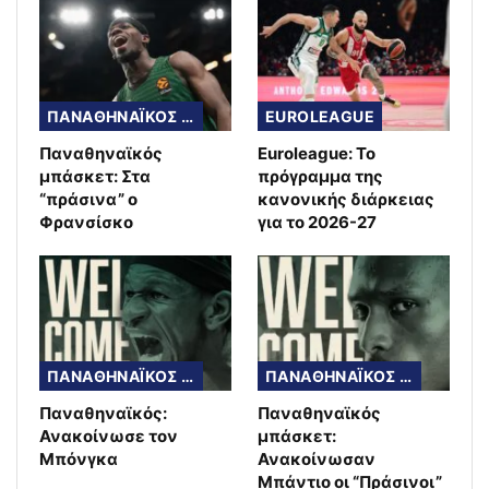
ΠΑΝΑΘΗΝΑΪΚΟΣ ΜΠΑΣΚΕΤ
EUROLEAGUE
Παναθηναϊκός
Euroleague: Το
μπάσκετ: Στα
πρόγραμμα της
“πράσινα” ο
κανονικής διάρκειας
Φρανσίσκο
για το 2026-27
ΠΑΝΑΘΗΝΑΪΚΟΣ ΜΠΑΣΚΕΤ
ΠΑΝΑΘΗΝΑΪΚΟΣ ΜΠΑΣΚΕΤ
Παναθηναϊκός:
Παναθηναϊκός
Ανακοίνωσε τον
μπάσκετ:
Μπόνγκα
Ανακοίνωσαν
Μπάντιο οι “Πράσινοι”