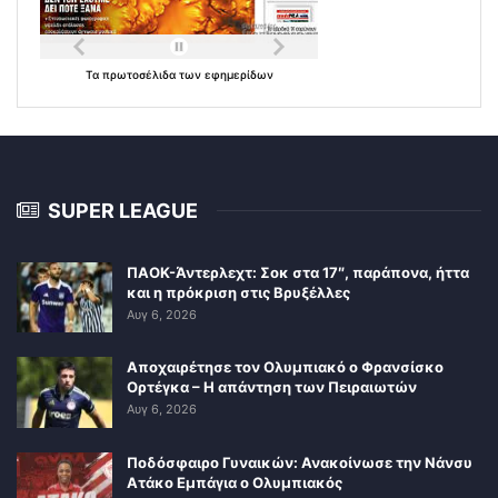
Τα
πρωτοσέλιδα
των
εφημερίδων
SUPER LEAGUE
ΠΑΟΚ-Άντερλεχτ: Σοκ στα 17″, παράπονα, ήττα
και η πρόκριση στις Βρυξέλλες
Αυγ 6, 2026
Αποχαιρέτησε τον Ολυμπιακό ο Φρανσίσκο
Ορτέγκα – Η απάντηση των Πειραιωτών
Αυγ 6, 2026
Ποδόσφαιρο Γυναικών: Ανακοίνωσε την Νάνσυ
Ατάκο Εμπάγια ο Ολυμπιακός