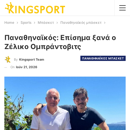
Home
Sports
Μπάσκετ
Παναθηναϊκός μπάσκετ
Παναθηναϊκός: Επίσημα ξανά ο
Ζέλικο Ομπράντοβιτς
ΠΑΝΑΘΗΝΑΪΚΟΣ ΜΠΑΣΚΕΤ
By
Kingsport Team
On
Ιούν 21, 2026