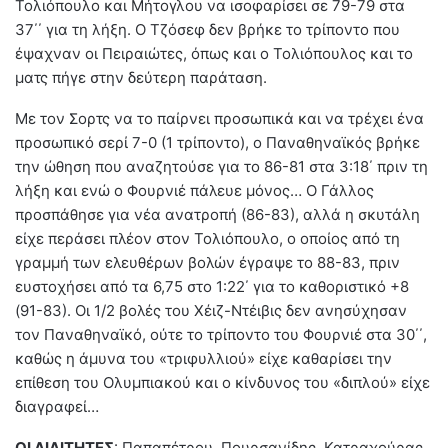
Τολιόπουλο και Μήτογλου να ισοφαρίσει σε 79-79 στα
37΄΄ για τη λήξη. Ο Τζόσεφ δεν βρήκε το τρίποντο που
έψαχναν οι Πειραιώτες, όπως και ο Τολιόπουλος και το
ματς πήγε στην δεύτερη παράταση.
Με τον Σορτς να το παίρνει προσωπικά και να τρέχει ένα
προσωπικό σερί 7-0 (1 τρίποντο), ο Παναθηναϊκός βρήκε
την ώθηση που αναζητούσε για το 86-81 στα 3:18΄ πριν τη
λήξη και ενώ ο Φουρνιέ πάλευε μόνος… Ο Γάλλος
προσπάθησε για νέα ανατροπή (86-83), αλλά η σκυτάλη
είχε περάσει πλέον στον Τολιόπουλο, ο οποίος από τη
γραμμή των ελευθέρων βολών έγραψε το 88-83, πριν
ευστοχήσει από τα 6,75 στο 1:22΄ για το καθοριστικό +8
(91-83). Οι 1/2 βολές του Χέιζ-Ντέιβις δεν ανησύχησαν
τον Παναθηναϊκό, ούτε το τρίποντο του Φουρνιέ στα 30΄΄,
καθώς η άμυνα του «τριφυλλιού» είχε καθαρίσει την
επίθεση του Ολυμπιακού και ο κίνδυνος του «διπλού» είχε
διαγραφεί…
ΟΙ ΔΙΑΙΤΗΤΕΣ
: Παπαπέτρου, Πουρσανίδης, Κατραχούρας