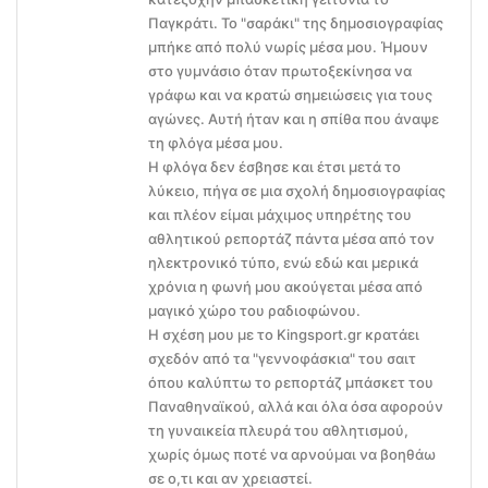
Παγκράτι. Το "σαράκι" της δημοσιογραφίας
μπήκε από πολύ νωρίς μέσα μου. Ήμουν
στο γυμνάσιο όταν πρωτοξεκίνησα να
γράφω και να κρατώ σημειώσεις για τους
αγώνες. Αυτή ήταν και η σπίθα που άναψε
τη φλόγα μέσα μου.
Η φλόγα δεν έσβησε και έτσι μετά το
λύκειο, πήγα σε μια σχολή δημοσιογραφίας
και πλέον είμαι μάχιμος υπηρέτης του
αθλητικού ρεπορτάζ πάντα μέσα από τον
ηλεκτρονικό τύπο, ενώ εδώ και μερικά
χρόνια η φωνή μου ακούγεται μέσα από
μαγικό χώρο του ραδιοφώνου.
Η σχέση μου με το Kingsport.gr κρατάει
σχεδόν από τα "γεννοφάσκια" του σαιτ
όπου καλύπτω το ρεπορτάζ μπάσκετ του
Παναθηναϊκού, αλλά και όλα όσα αφορούν
τη γυναικεία πλευρά του αθλητισμού,
χωρίς όμως ποτέ να αρνούμαι να βοηθάω
σε ο,τι και αν χρειαστεί.