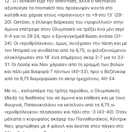
12΄. Ο Γουόκαπ είχε την απάντηση, αλλά ο Μήτογλου
αξιοποίησε τα mismatch που προέκυψαν κοντά στο
καλάθι και χάρισε στους «πράσινους» το +9 στο 13΄ (29-
20). Ωστόσο, η έλλειψη διάρκειας του «τριφυλλιού» στην
άμυνα επέτρεψε στον Ολυμπιακό να τρέξει ένα μίνι σερί
0-4 για το 29-24, πριν ο Ερνανγκόμεθ δώσει ανάσα (31-
24). Οι «ερυθρόλευκοι», όμως, συνέχισαν την πίεση και με
τον Ντόρσεϊ να συνδέεται από τα 6,75, οι φιλοξενούμενοι
ολοκλήρωσαν στο 18΄ ένα επιμέρους σκορ 2-7 για το 33-
31. Οι Λεσόρ και Ναν χάρισαν από τη γραμμή των βολών
και πάλι μία διαφορά 7 πόντων (40-33), πριν ο Βεζένκοφ
από τα 6,75 διαμορφώσει το σκορ ημιχρόνου, 40-34.
Με το… καλησπέρα της τρίτης περιόδου, ο Ολυμπιακός
έδειξε τις διαθέσεις του σε άμυνα και επίθεση και με τους
Φουρνιέ, Παπανικολάου να εκτελούν από τα 6,75 οι
«ερυθρόλευκοι» πλησίασαν και πάλι στο -3 (43-40). Όταν
μάλιστα ο κορυφαίος σκόρερ του Παναθηναϊκού, Κέντρικ
Ναν, φορτώθηκε με 4 φάουλ και έκατσε στον πάγκο στο