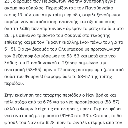
23΄, ο δρόμος των Πειραιωτών για την ανατροπή έγινε
ακόμη πιο εύκολος. Περιορίζοντας τον Παναθηναϊκό
στους 13 πόντους στην τρίτη περίοδο, οι φιλοξενούμενοι
παρέμειναν σε απόσταση αναπνοής και αξιοποιώντας
όλα τα λάθη των «πράσινων» έφεραν το ματς στα ίσια στο
26΄, με απίθανο τρίποντο του Φουρνιέ στο τέλος της
επίθεσης και με τον Γκραντ «κολλημένο» πάνω του για το
51-51. Ο αιφνιδιασμός του Ολυμπιακού με πρωταγωνιστή
τον Βεζένκοφ διαμόρφωσε το 53-53 και μετά από νέο
λάθος του Παναθηναϊκού ο Τζόσεφ σημείωσε την
ανατροπή (53-55), πριν ο Τζόουνς με κάρφωμα (μετά από
ασίστ του Φουρνιέ) διαμορφώσει το 53-57 της τρίτης
περιόδου.
Στην εκκίνηση της τέταρτης περιόδου ο Ναν βρήκε και
πάλι στόχο από τα 6,75 για το νέο προσπέρασμα (58-57),
αλλά ο Φουρνιέ είχε τις απαντήσεις, πριν ο Γκραντ φέρει
νέα ανατροπή με τρίποντο (61-60 στο 33΄). Ωστόσο, το 5ο
φάουλ του Ναν στα 6:28΄ πριν το φινάλε στέρησε από τον