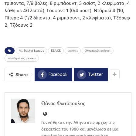
τρίποντα, 7/9 βολές, 8 ριμπάουντ, 3 ασίστ, 2 κλεψίματα, 4
λάθη σε 46 λεπτά), Γουορντ 1 (0/4 σουτ), Ντόρσεϊ 4 (10,
Πίτερς 4 (1/2 δίποντα, 4 ριμπάουντ, 2 κλεψίματα), Τζόσεφ
2, Τζόουνς 2
A1 Basket League
ΕΣΑΚΕ
μπασκετ
Ολυμπιακός μπάσκετ
παναθηναικος μπάσκετ
Share
Facebook
Twitter
Θάνος Φωτόπουλος
Γεννήθηκα στην Αθήνα στις αρχές της
δεκαετίας του 1980 και μεγάλωσα σε μια
κατεξοχήν μπασκετική γειτονιά το