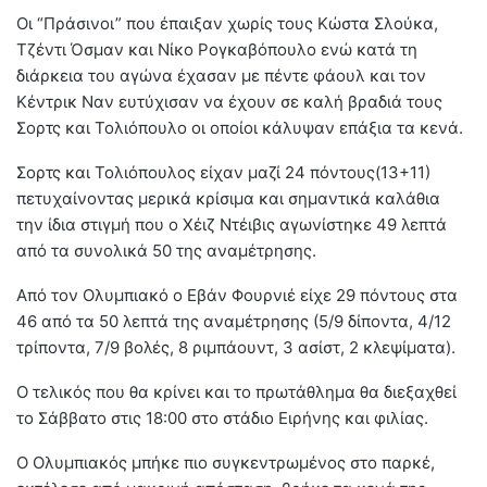
Οι “Πράσινοι” που έπαιξαν χωρίς τους Κώστα Σλούκα,
Τζέντι Όσμαν και Νίκο Ρογκαβόπουλο ενώ κατά τη
διάρκεια του αγώνα έχασαν με πέντε φάουλ και τον
Κέντρικ Ναν ευτύχισαν να έχουν σε καλή βραδιά τους
Σορτς και Τολιόπουλο οι οποίοι κάλυψαν επάξια τα κενά.
Σορτς και Τολιόπουλος είχαν μαζί 24 πόντους(13+11)
πετυχαίνοντας μερικά κρίσιμα και σημαντικά καλάθια
την ίδια στιγμή που ο Χέιζ Ντέιβις αγωνίστηκε 49 λεπτά
από τα συνολικά 50 της αναμέτρησης.
Από τον Ολυμπιακό ο Εβάν Φουρνιέ είχε 29 πόντους στα
46 από τα 50 λεπτά της αναμέτρησης (5/9 δίποντα, 4/12
τρίποντα, 7/9 βολές, 8 ριμπάουντ, 3 ασίστ, 2 κλεψίματα).
Ο τελικός που θα κρίνει και το πρωτάθλημα θα διεξαχθεί
το Σάββατο στις 18:00 στο στάδιο Ειρήνης και φιλίας.
Ο Ολυμπιακός μπήκε πιο συγκεντρωμένος στο παρκέ,