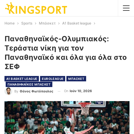
Home
Sports
Μπάσκετ
Α1 Basket league
Παναθηναϊκός-Ολυμπιακός:
Τεράστια νίκη για τον
Παναθηναϊκό και όλα για όλα στο
ΣΕΦ
Α1 BASKET LEAGUE
EUROLEAGUE
ΜΠΑΣΚΕΤ
ΠΑΝΑΘΗΝΑΪΚΟΣ ΜΠΑΣΚΕΤ
On
Ιούν 10, 2026
By
Θάνος Φωτόπουλος