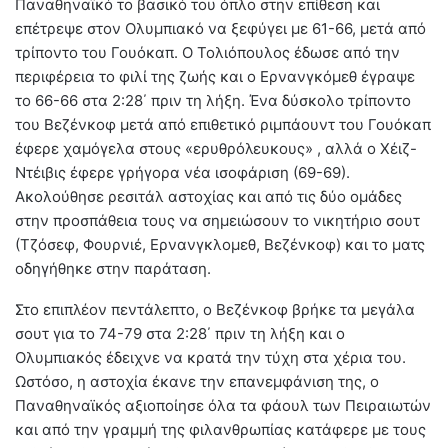
Παναθηναϊκό το βασικό του όπλο στην επίθεση και
επέτρεψε στον Ολυμπιακό να ξεφύγει με 61-66, μετά από
τρίποντο του Γουόκαπ. Ο Τολιόπουλος έδωσε από την
περιφέρεια το φιλί της ζωής και ο Ερνανγκόμεθ έγραψε
το 66-66 στα 2:28΄ πριν τη λήξη. Ένα δύσκολο τρίποντο
του Βεζένκοφ μετά από επιθετικό ριμπάουντ του Γουόκαπ
έφερε χαμόγελα στους «ερυθρόλευκους» , αλλά ο Χέιζ-
Ντέιβις έφερε γρήγορα νέα ισοφάριση (69-69).
Ακολούθησε ρεσιτάλ αστοχίας και από τις δύο ομάδες
στην προσπάθεια τους να σημειώσουν το νικητήριο σουτ
(Τζόσεφ, Φουρνιέ, Ερνανγκλομεθ, Βεζένκοφ) και το ματς
οδηγήθηκε στην παράταση.
Στο επιπλέον πεντάλεπτο, ο Βεζένκοφ βρήκε τα μεγάλα
σουτ για το 74-79 στα 2:28΄ πριν τη λήξη και ο
Ολυμπιακός έδειχνε να κρατά την τύχη στα χέρια του.
Ωστόσο, η αστοχία έκανε την επανεμφάνιση της, ο
Παναθηναϊκός αξιοποίησε όλα τα φάουλ των Πειραιωτών
και από την γραμμή της φιλανθρωπίας κατάφερε με τους