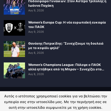
Ποδόσφαιρο Γυναικών: Στον Αστέρα Τρίπολης η
Ιωάννα Παχάκη
Αυγ 9, 2026
Women’s Europa Cup: Η νέα ευρωπαϊκή ευκαιρία
του ΠΑΟΚ
Αυγ 9, 2026
Θανάσης Πατρικίδης: “Συνεχίζουμε τη δουλειά
με το κεφάλι ψηλά”
Αυγ 8, 2026
Women’s Champions League: Πάλεψε ο ΠΑΟΚ
αλλά ηττήθηκε από τη Μπραν – Συνεχίζει στο…
Αυγ 8, 2026
Αυτός ο ιστότοπος χρησιμοποιεί cookies για να βελτιώσει την
ΠΟΛΙΤΙΚΗ ΑΠΟΡΡΗΤΟΥ
ΕΠΙΚΟΙΝΩΝΙΑ
εμπειρία σας στην ιστοσελίδα μας. Με την περιήγησή σας σε
αυτή στην ιστοσελίδα συμφωνείτε με τη χρήση cookies.