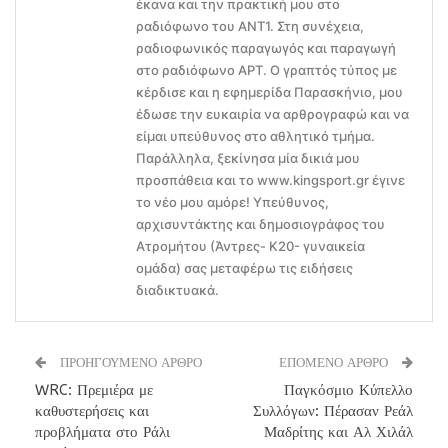
έκανα και την πρακτική μου στο
ραδιόφωνο του ΑΝΤ1. Στη συνέχεια,
ραδιοφωνικός παραγωγός και παραγωγή
στο ραδιόφωνο ΑΡΤ. Ο γραπτός τύπος με
κέρδισε και η εφημερίδα Παρασκήνιο, μου
έδωσε την ευκαιρία να αρθρογραφώ και να
είμαι υπεύθυνος στο αθλητικό τμήμα.
Παράλληλα, ξεκίνησα μία δικιά μου
προσπάθεια και το www.kingsport.gr έγινε
το νέο μου αμόρε! Υπεύθυνος,
αρχισυντάκτης και δημοσιογράφος του
Ατρομήτου (Άντρες- Κ20- γυναικεία
ομάδα) σας μεταφέρω τις ειδήσεις
διαδικτυακά.
ΠΡΟΗΓΟΥΜΕΝΟ ΑΡΘΡΟ
ΕΠΟΜΕΝΟ ΑΡΘΡΟ
WRC: Πρεμιέρα με
Παγκόσμιο Κύπελλο
καθυστερήσεις και
Συλλόγων: Πέρασαν Ρεάλ
προβλήματα στο Ράλι
Μαδρίτης και Αλ Χιλάλ