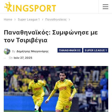
Home
Super League 1
Παναθηναϊκος
Παναθηναϊκός: Συμφώνησε με
τον Τσιριβέγια
ΠΑΝΑΘΗΝΑΪΚΟΣ
SUPER LEAGUE 1
By
Δημήτρης Μαγγανάρης
On
Ιούν 27, 2025