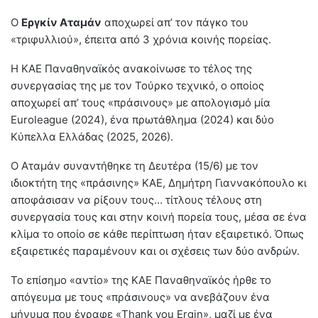
Ο
Εργκίν Αταμάν
αποχωρεί απ’ τον πάγκο του
«τριφυλλιού», έπειτα από 3 χρόνια κοινής πορείας.
Η ΚΑΕ Παναθηναϊκός ανακοίνωσε το τέλος της
συνεργασίας της με τον Τούρκο τεχνικό, ο οποίος
αποχωρεί απ’ τους «πράσινους» με απολογισμό μία
Euroleague (2024), ένα πρωτάθλημα (2024) και δύο
Κύπελλα Ελλάδας (2025, 2026).
Ο Αταμάν συναντήθηκε τη Δευτέρα (15/6) με τον
ιδιοκτήτη της «πράσινης» ΚΑΕ, Δημήτρη Γιαννακόπουλο κι
αποφάσισαν να ρίξουν τους… τίτλους τέλους στη
συνεργασία τους και στην κοινή πορεία τους, μέσα σε ένα
κλίμα το οποίο σε κάθε περίπτωση ήταν εξαιρετικό. Όπως
εξαιρετικές παραμένουν και οι σχέσεις των δύο ανδρών.
Το επίσημο «αντίο» της ΚΑΕ Παναθηναϊκός ήρθε το
απόγευμα με τους «πράσινους» να ανεβάζουν ένα
μήνυμα που έγραφε «Thank you Ergin», μαζί με ένα