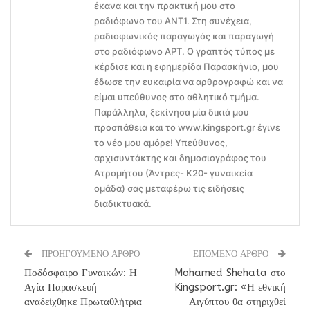
έκανα και την πρακτική μου στο
ραδιόφωνο του ΑΝΤ1. Στη συνέχεια,
ραδιοφωνικός παραγωγός και παραγωγή
στο ραδιόφωνο ΑΡΤ. Ο γραπτός τύπος με
κέρδισε και η εφημερίδα Παρασκήνιο, μου
έδωσε την ευκαιρία να αρθρογραφώ και να
είμαι υπεύθυνος στο αθλητικό τμήμα.
Παράλληλα, ξεκίνησα μία δικιά μου
προσπάθεια και το www.kingsport.gr έγινε
το νέο μου αμόρε! Υπεύθυνος,
αρχισυντάκτης και δημοσιογράφος του
Ατρομήτου (Άντρες- Κ20- γυναικεία
ομάδα) σας μεταφέρω τις ειδήσεις
διαδικτυακά.
ΠΡΟΗΓΟΥΜΕΝΟ ΑΡΘΡΟ
ΕΠΟΜΕΝΟ ΑΡΘΡΟ
Ποδόσφαιρο Γυναικών: Η
Mohamed Shehata στο
Αγία Παρασκευή
Kingsport.gr: «Η εθνική
αναδείχθηκε Πρωταθλήτρια
Αιγύπτου θα στηριχθεί