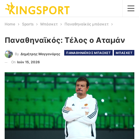
Home
Sports
Μπάσκετ
Παναθηναϊκός μπάσκετ
Παναθηναϊκός: Τέλος ο Αταμάν
ΠΑΝΑΘΗΝΑΪΚΟΣ ΜΠΑΣΚΕΤ
ΜΠΑΣΚΕΤ
By
Δημήτρης Μαγγανάρης
On
Ιούν 15, 2026