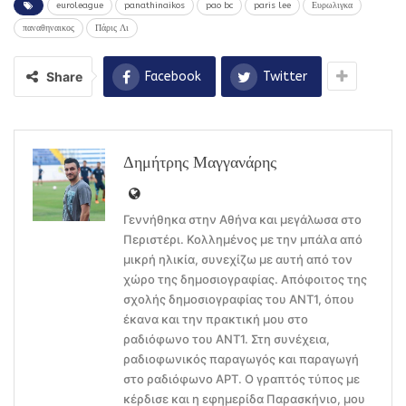
euroleague
panathinaikos
pao bc
paris lee
Ευρωλιγκα
παναθηναικος
Πάρις Λι
Share
Facebook
Twitter
Δημήτρης Μαγγανάρης
Γεννήθηκα στην Αθήνα και μεγάλωσα στο
Περιστέρι. Κολλημένος με την μπάλα από
μικρή ηλικία, συνεχίζω με αυτή από τον
χώρο της δημοσιογραφίας. Απόφοιτος της
σχολής δημοσιογραφίας του ΑΝΤ1, όπου
έκανα και την πρακτική μου στο
ραδιόφωνο του ΑΝΤ1. Στη συνέχεια,
ραδιοφωνικός παραγωγός και παραγωγή
στο ραδιόφωνο ΑΡΤ. Ο γραπτός τύπος με
κέρδισε και η εφημερίδα Παρασκήνιο, μου