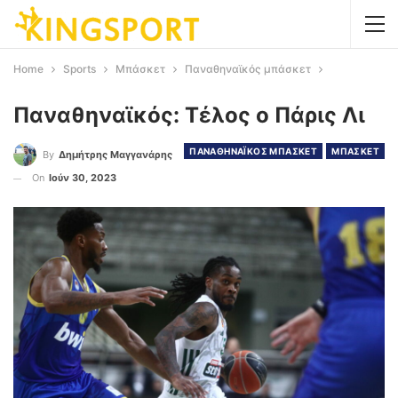
Home
Sports
Μπάσκετ
Παναθηναϊκός μπάσκετ
Παναθηναϊκός: Τέλος ο Πάρις Λι
ΠΑΝΑΘΗΝΑΪΚΟΣ ΜΠΑΣΚΕΤ
ΜΠΑΣΚΕΤ
By
Δημήτρης Μαγγανάρης
On
Ιούν 30, 2023