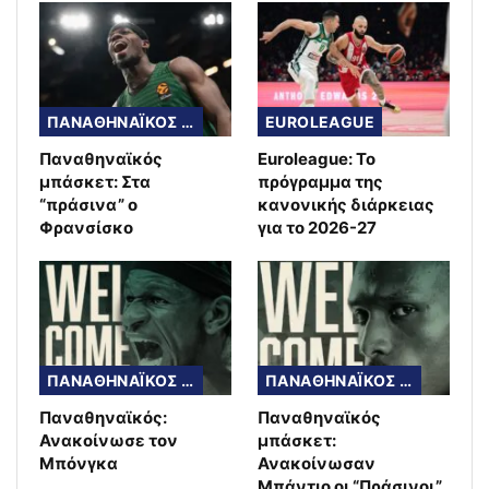
ΠΑΝΑΘΗΝΑΪΚΟΣ ΜΠΑΣΚΕΤ
EUROLEAGUE
Παναθηναϊκός
Euroleague: Το
μπάσκετ: Στα
πρόγραμμα της
“πράσινα” ο
κανονικής διάρκειας
Φρανσίσκο
για το 2026-27
ΠΑΝΑΘΗΝΑΪΚΟΣ ΜΠΑΣΚΕΤ
ΠΑΝΑΘΗΝΑΪΚΟΣ ΜΠΑΣΚΕΤ
Παναθηναϊκός:
Παναθηναϊκός
Ανακοίνωσε τον
μπάσκετ:
Μπόνγκα
Ανακοίνωσαν
Μπάντιο οι “Πράσινοι”