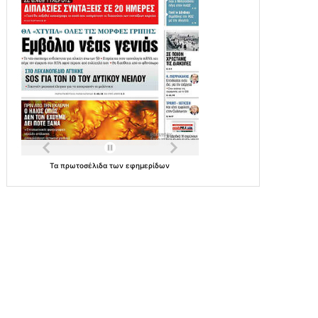
Τα
πρωτοσέλιδα
των
εφημερίδων