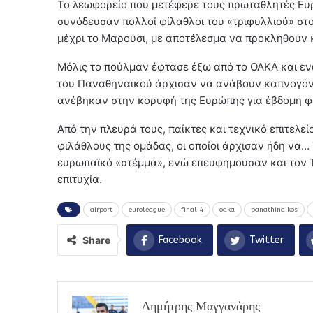
Το λεωφορείο που μετέφερε τους πρωταθλητές Ε
συνόδευσαν πολλοί φίλαθλοι του «τριφυλλιού» στο
μέχρι το Μαρούσι, με αποτέλεσμα να προκληθούν 
Μόλις το πούλμαν έφτασε έξω από το ΟΑΚΑ και ενώ
του Παναθηναϊκού άρχισαν να ανάβουν καπνογόνα
ανέβηκαν στην κορυφή της Ευρώπης για έβδομη φο
Από την πλευρά τους, παίκτες και τεχνικό επιτελε
φιλάθλους της ομάδας, οι οποίοι άρχισαν ήδη να…
ευρωπαϊκό «στέμμα», ενώ επευφημούσαν και τον 
επιτυχία.
airport
euroleague
final 4
oaka
panathinaikos
Share
Facebook
Twitter
Δημήτρης Μαγγανάρης