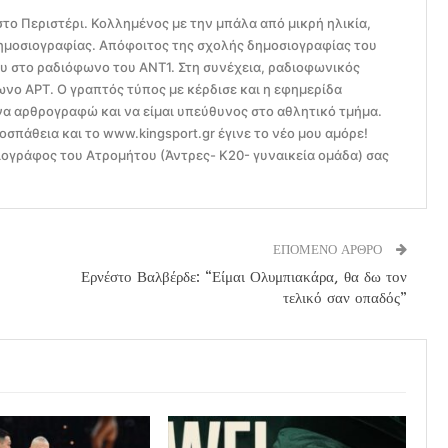
το Περιστέρι. Κολλημένος με την μπάλα από μικρή ηλικία,
ημοσιογραφίας. Απόφοιτος της σχολής δημοσιογραφίας του
ου στο ραδιόφωνο του ΑΝΤ1. Στη συνέχεια, ραδιοφωνικός
ο ΑΡΤ. Ο γραπτός τύπος με κέρδισε και η εφημερίδα
να αρθρογραφώ και να είμαι υπεύθυνος στο αθλητικό τμήμα.
οσπάθεια και το www.kingsport.gr έγινε το νέο μου αμόρε!
ογράφος του Ατρομήτου (Άντρες- Κ20- γυναικεία ομάδα) σας
ΕΠΟΜΕΝΟ ΑΡΘΡΟ
Ερνέστο Βαλβέρδε: “Είμαι Ολυμπιακάρα, θα δω τον
τελικό σαν οπαδός”