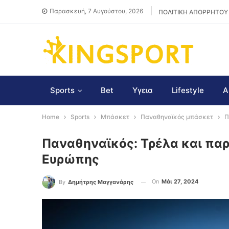
Παρασκευή, 7 Αυγούστου, 2026
ΠΟΛΙΤΙΚΗ ΑΠΟΡΡΗΤΟΥ
Sports
Bet
Υγεια
Lifestyle
Α
Home
Sports
Μπάσκετ
Παναθηναϊκός μπάσκετ
Π
Παναθηναϊκός: Τρέλα και παρ
Ευρώπης
On
Μάι 27, 2024
By
Δημήτρης Μαγγανάρης