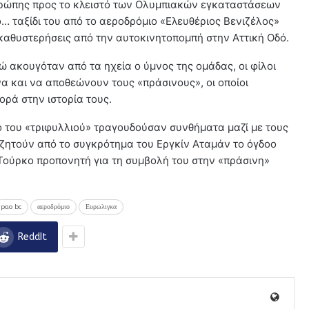
υρώπης προς το κλειστό των Ολυμπιακών εγκαταστάσεων
… ταξίδι του από το αεροδρόμιο «Ελευθέριος Βενιζέλος»
καθυστερήσεις από την αυτοκινητοπομπή στην Αττική Οδό.
 ακουγόταν από τα ηχεία ο ύμνος της ομάδας, οι φίλοι
 και να αποθεώνουν τους «πράσινους», οι οποίοι
ρά στην ιστορία τους.
ίο του «τριφυλλιού» τραγουδούσαν συνθήματα μαζί με τους
 ζητούν από το συγκρότημα του Εργκίν Αταμάν το όγδοο
Τούρκο προπονητή για τη συμβολή του στην «πράσινη»
pao bc
αεροδρόμιο
Ευρωλιγκα
ReddIt