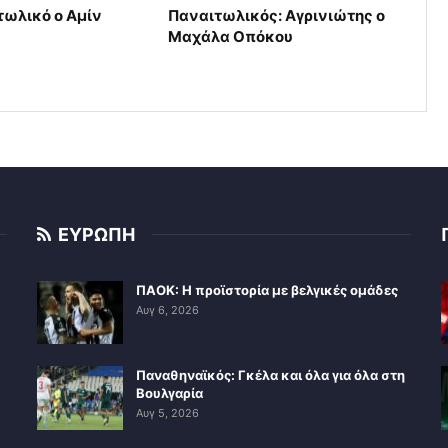
τωλικό ο Αμίν
Παναιτωλικός: Αγρινιώτης ο
Μαχάλα Οπόκου
ΕΥΡΩΠΗ
ΠΑΟΚ: Η προϊστορία με βελγικές ομάδες
Αυγ 6, 2026
Παναθηναϊκός: Γκέλα και όλα για όλα στη
Βουλγαρία
Αυγ 5, 2026