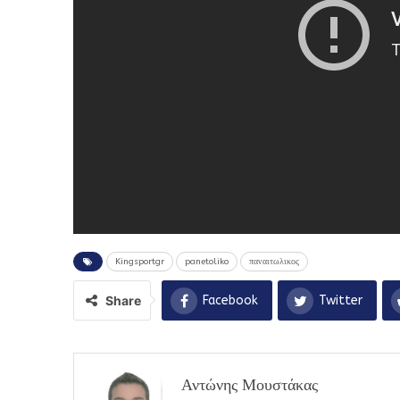
Kingsportgr
panetoliko
παναιτωλικος
Share
Facebook
Twitter
Αντώνης Μουστάκας