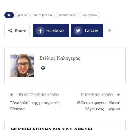
pao bc
pierre jackson
παναθηναικος
πιερ τζακσον
Share
Facebook
Twitter
Στέλιος Καλογεράς
ΠΡΟΗΓΟΥΜΕΝΟ ΑΡΘΡΟ
ΕΠΟΜΕΝΟ ΑΡΘΡΟ
“Αναβολή” της μεταγραφής
Θέλει να φύγει ο Καντέ
Ράσιτσα
λόγω ενός… γάμου
ΜΠΟΡΕΙ ΕΠΙΣΗΣ ΝΑ ΣΑΣ ΑΡΕΣΕΙ