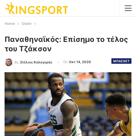
Home
Slider
Παναθηναϊκός: Επίσημο το τέλος
του Τζάκσον
ΜΠΑΣΚΕΤ
On
Οκτ 14, 2020
By
Στέλιος Καλογεράς