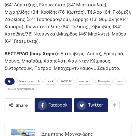
(64’ Λύρατζης), Ελουστόντο (34’ Μπαταούλας),
Μιχαηλίδης (34’ Κοσίδης/76’ Κωττάς), Τέιλορ (64’ Γκόμεζ),
Ζαφείρης (34’ Τσοπούρογλου), Σαρρής (13’ Θυμιάνης/64’
Καμαρά), Κωνσταντέλιας (64’ Πέλκας), Ζίβκοβιτς (34’
Χατσίδης/76’ Ντούνγκα),Μπέρδος (46’ Μπάλντε), Μύθου
(64’ Γερεμέγεφ).
ΒΕΣΤΕΡΛΟ (Ισάμ Χαράι):
Λάτουβερς, Λαπάζ, Εμπαμπά,
Μουνς, Μπαϊράμ, Χασπολάτ, Φαν Ντεν Κέιμπους,
Σίντορτσουκ, Πατράο, Μποχαμντί-Καμονί, Σακαμότο.
friendly match
paok
PAOK FC
westerlo
Βεστερλο
παοκ
φιλικο προετοιμασιας
Share
Facebook
Twitter
Δημήτρης Μαγγανάρης