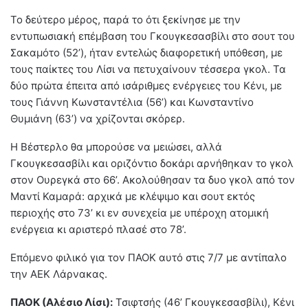
Το δεύτερο μέρος, παρά το ότι ξεκίνησε με την
εντυπωσιακή επέμβαση του Γκουγκεσασβίλι στο σουτ του
Σακαμότο (52’), ήταν εντελώς διαφορετική υπόθεση, με
τους παίκτες του Λίσι να πετυχαίνουν τέσσερα γκολ. Τα
δύο πρώτα έπειτα από ισάριθμες ενέργειες του Κένι, με
τους Γιάννη Κωνσταντέλια (56’) και Κωνσταντίνο
Θυμιάνη (63’) να χρίζονται σκόρερ.
Η Βέστερλο θα μπορούσε να μειώσει, αλλά
Γκουγκεσασβίλι και οριζόντιο δοκάρι αρνήθηκαν το γκολ
στον Ουρεγκά στο 66’. Ακολούθησαν τα δυο γκολ από τον
Μαντί Καμαρά: αρχικά με κλέψιμο και σουτ εκτός
περιοχής στο 73’ κι εν συνεχεία με υπέροχη ατομική
ενέργεια κι αριστερό πλασέ στο 78’.
Επόμενο φιλικό για τον ΠΑΟΚ αυτό στις 7/7 με αντίπαλο
την ΑΕΚ Λάρνακας.
ΠΑΟΚ (Αλέσιο Λίσι):
Τσιφτσής (46’ Γκουγκεσασβίλι), Κένι