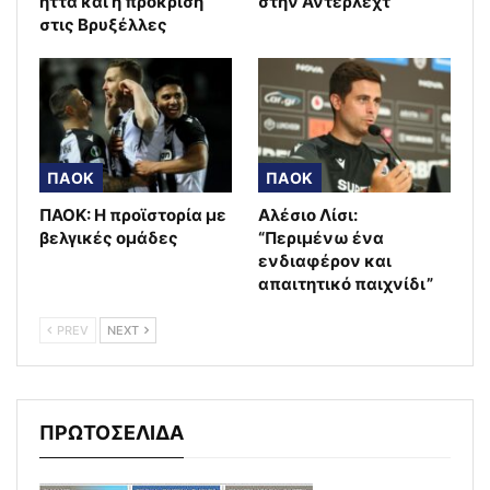
ήττα και η πρόκριση
στην Άντερλεχτ
στις Βρυξέλλες
ΠΑΟΚ
ΠΑΟΚ
ΠΑΟΚ: Η προϊστορία με
Αλέσιο Λίσι:
βελγικές ομάδες
“Περιμένω ένα
ενδιαφέρον και
απαιτητικό παιχνίδι”
PREV
NEXT
ΠΡΩΤΟΣΕΛΙΔΑ