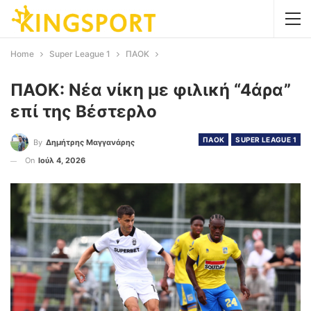
Home
Super League 1
ΠΑΟΚ
ΠΑΟΚ: Νέα νίκη με φιλική “4άρα”
επί της Βέστερλο
ΠΑΟΚ
SUPER LEAGUE 1
By
Δημήτρης Μαγγανάρης
On
Ιούλ 4, 2026