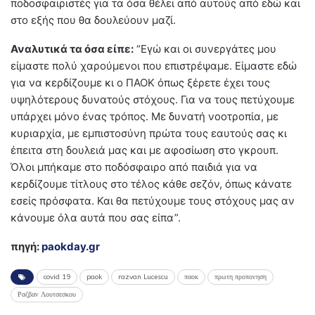
ποδοσφαιριστές για τα όσα θέλει από αυτούς από εδώ και
στο εξής που θα δουλεύουν μαζί.
Αναλυτικά τα όσα είπε:
“Εγώ και οι συνεργάτες μου
είμαστε πολύ χαρούμενοι που επιστρέψαμε. Είμαστε εδώ
για να κερδίζουμε κι ο ΠΑΟΚ όπως ξέρετε έχει τους
υψηλότερους δυνατούς στόχους. Για να τους πετύχουμε
υπάρχει μόνο ένας τρόπος. Με δυνατή νοοτροπία, με
κυριαρχία, με εμπιστοσύνη πρώτα τους εαυτούς σας κι
έπειτα στη δουλειά μας και με αφοσίωση στο γκρουπ.
Όλοι μπήκαμε στο ποδόσφαιρο από παιδιά για να
κερδίζουμε τίτλους στο τέλος κάθε σεζόν, όπως κάνατε
εσείς πρόσφατα. Και θα πετύχουμε τους στόχους μας αν
κάνουμε όλα αυτά που σας είπα”.
πηγή:
paokday.gr
covid 19
paok
razvan Lucescu
παοκ
πρωτη προπονηση
Ραζβαν Λουτσεσκου