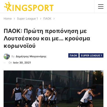
Home
Super League 1
ΠΑΟΚ
ΠΑΟΚ: Πρώτη προπόνηση με
Λουτσέσκου και με… κρούσμα
κορωνοϊού
ΠΑΟΚ
SUPER LEAGUE 1
By
Δημήτρης Μαγγανάρης
On
Ιούν 30, 2021