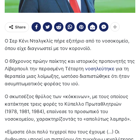
Share
Ο Σερ Κένι Νταλγκλίς πήρε εξιτήριο από το νοσοκομείο,
όπου είχε διαγνωστεί με τον κορονοϊό.
Ο 69χρονος πρώην παίκτης και ιστορικός προπονητής της
Λίβερπουλ την περασμένη Τέταρτη
νοσηλεύτηκε
για τη
θεραπεία μιας λοίμωξης, ωστόσο διαπιστώθηκε ότι ήταν
ασυμπτωματικός φορέας του ιού.
Ο σκωτσέζος θρύλος των «κόκκινων», με τους οποίους
κατάκτησε τρεις φορές το Κύπελλο Πρωταθλητριών
(1978, 1981, 1984), επαίνεσε το προσωπικό του
νοσοκομείου, χαρακτηρίζοντάς το «απολύτως λαμπρό».
«Είμαστε όλοι πολύ τυχεροί που τους έχουμε (…) Οι
άνθρωποι μπορεί να πιστεύουν ότι τυγχάνω μεγαλύτερης