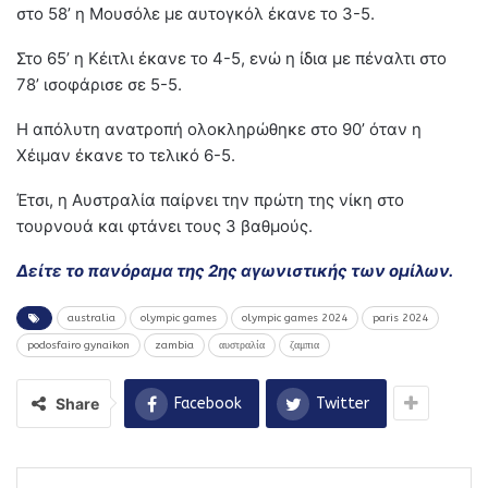
στο 58’ η Μουσόλε με αυτογκόλ έκανε το 3-5.
Στο 65’ η Κέιτλι έκανε το 4-5, ενώ η ίδια με πέναλτι στο
78’ ισοφάρισε σε 5-5.
Η απόλυτη ανατροπή ολοκληρώθηκε στο 90’ όταν η
Χέιμαν έκανε το τελικό 6-5.
Έτσι, η Αυστραλία παίρνει την πρώτη της νίκη στο
τουρνουά και φτάνει τους 3 βαθμούς.
Δείτε το πανόραμα της 2ης αγωνιστικής των ομίλων.
australia
olympic games
olympic games 2024
paris 2024
podosfairo gynaikon
zambia
αυστραλία
ζαμπια
Share
Facebook
Twitter