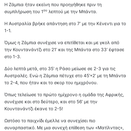
Η Ζάμπια ήταν εκείνη που προηγήθηκε πριν τη
ου
συμπλήρωση του 1
λεπτού με την Μπάντα.
Η Αυστραλία βρήκε απάντηση στο 7’ με την Κένεντι για το
1-1.
Όμως η Ζάμπια συνέχισε να επιτίθεται και με γκολ από
την Κουντανάντζι στο 21’ και της Μπάντα στο 33’ έφτασε
στο 1-3.
Δύο λεπτά μετά, στο 35’ η Ράσο μείωσε σε 2-3 για τις
Αυστραλές. Ενώ η Ζάμπια πέτυχε στο 45’+2’ με τη Μπάντα
το 2-4, που ήταν και το σκορ του ημιχρόνου.
Όπως τελείωσε το πρώτο ημίχρονο η ομάδα της Αφρικής,
συνέχισε και στο δεύτερο, και στο 56’ με την
Κουντανάντζι έκανε το 2-5!
Ωστόσο το παιχνίδι έμελλε να συνεχίσει πιο
συναρπαστικό. Με μια συνεχή επίθεση των «Ματίλντας»,