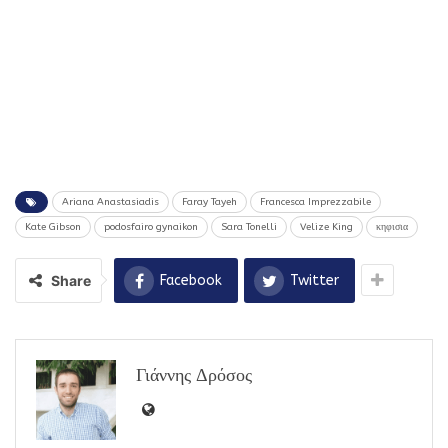
Ariana Anastasiadis
Faray Tayeh
Francesca Imprezzabile
Kate Gibson
podosfairo gynaikon
Sara Tonelli
Velize King
κηφισια
Share
Facebook
Twitter
Γιάννης Δρόσος