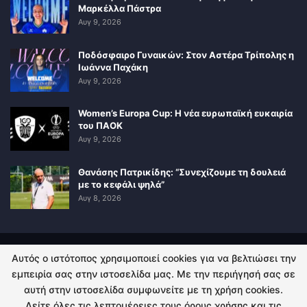
Μαρκέλλα Πάστρα
Αυγ 9, 2026
Ποδόσφαιρο Γυναικών: Στον Αστέρα Τρίπολης η
Ιωάννα Παχάκη
Αυγ 9, 2026
Women’s Europa Cup: Η νέα ευρωπαϊκή ευκαιρία
του ΠΑΟΚ
Αυγ 9, 2026
Θανάσης Πατρικίδης: “Συνεχίζουμε τη δουλειά
με το κεφάλι ψηλά”
Αυγ 8, 2026
Αυτός ο ιστότοπος χρησιμοποιεί cookies για να βελτιώσει την
ΠΟΛΙΤΙΚΗ ΑΠΟΡΡΗΤΟΥ
ΕΠΙΚΟΙΝΩΝΙΑ
εμπειρία σας στην ιστοσελίδα μας. Με την περιήγησή σας σε
αυτή στην ιστοσελίδα συμφωνείτε με τη χρήση cookies.
© 2026 - Kingsport.gr. All Rights Reserved.
Δείτε όλες τις λεπτομέρειες τους όρους χρήσης και τις