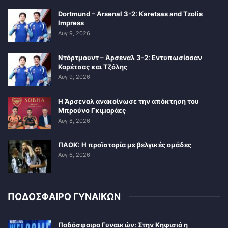
Dortmund – Arsenal 3-2: Karetsas and Tzolis
Impress
Αυγ 9, 2026
Ντόρτμουντ – Άρσεναλ 3-2: Εντυπωσίασαν
Καρέτσας και Τζόλης
Αυγ 9, 2026
Η Άρσεναλ ανακοίνωσε την απόκτηση του
Μπρούνο Γκιμαράες
Αυγ 8, 2026
ΠΑΟΚ: Η προϊστορία με βελγικές ομάδες
Αυγ 6, 2026
ΠΟΔΟΣΦΑΙΡΟ ΓΥΝΑΙΚΩΝ
Ποδόσφαιρο Γυναικών: Στην Κηφισιά η