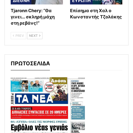
ΔΙΕΘΝΗ
ΕΥΡΩΠΗ
Tjaronn Chery: “Θα
Επίσημα στη Χαλ ο
γινει… σκληρή μάχη
Κωνσταντής Τζολάκης
στη ρεβάνς!”
PREV
NEXT
ΠΡΩΤΟΣΕΛΙΔΑ