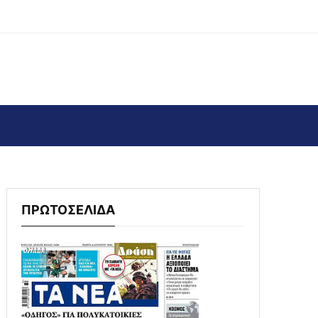
ΠΡΩΤΟΣΕΛΙΔΑ