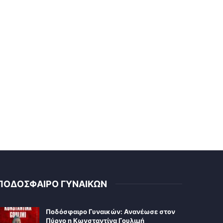
ΠΟΔΟΣΦΑΙΡΟ ΓΥΝΑΙΚΩΝ
Ποδόσφαιρο Γυναικών: Ανανέωσε στον
Πύργο η Κωνσταντίνα Γουλιμή