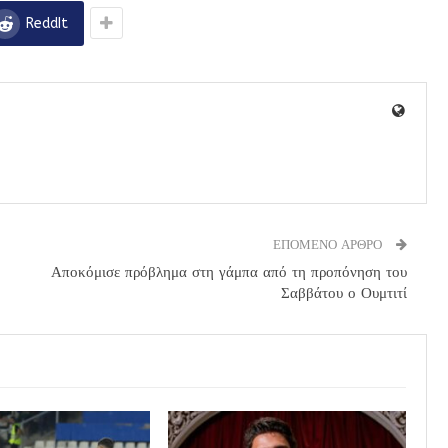
ReddIt
ΕΠΟΜΕΝΟ ΑΡΘΡΟ
Αποκόμισε πρόβλημα στη γάμπα από τη προπόνηση του
Σαββάτου ο Ουμτιτί