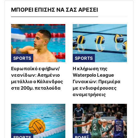
ΜΠΟΡΕΙ ΕΠΙΣΗΣ ΝΑ ΣΑΣ ΑΡΕΣΕΙ
SPORTS
SPORTS
Ευρωπαϊκό εφήβων/
Η κλήρωση της
νεανίδων: Ασημένιο
Waterpolo League
μετάλλιο ο Κάλανδρος
Γυναικών: Πρεμιέρα
στα 200μ. πεταλούδα
με ενδιαφέρουσες
αναμετρήσεις
SPORTS
ΒΟΛΕΪ