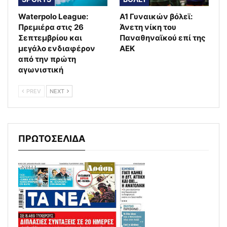
Waterpolo League:
Α1 Γυναικών βόλεϊ:
Πρεμιέρα στις 26
Άνετη νίκη του
Σεπτεμβρίου και
Παναθηναϊκού επί της
μεγάλο ενδιαφέρον
ΑΕΚ
από την πρώτη
αγωνιστική
PREV
NEXT
ΠΡΩΤΟΣΕΛΙΔΑ