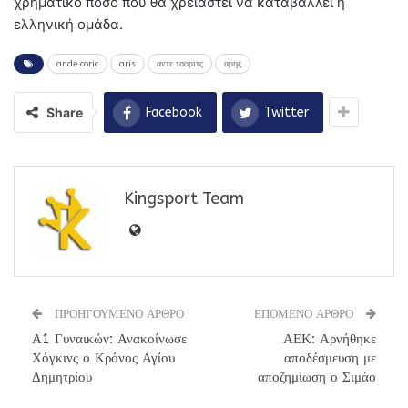
χρηματικό ποσό που θα χρειαστεί να καταβάλλει η
ελληνική ομάδα.
ande coric
aris
αντε τσοριτς
αρης
Share
Facebook
Twitter
Kingsport Team
ΠΡΟΗΓΟΥΜΕΝΟ ΑΡΘΡΟ
ΕΠΟΜΕΝΟ ΑΡΘΡΟ
Α1 Γυναικών: Ανακοίνωσε
ΑΕΚ: Αρνήθηκε
Χόγκινς ο Κρόνος Αγίου
αποδέσμευση με
Δημητρίου
αποζημίωση ο Σιμάο