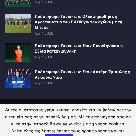
Αυγ 7, 2026
Ποδόσφαιρο Γυναικών: Ολοκληρώθηκε η
προετοιμασία του ΠΑΟΚ για τον αγώνα με τη
Μπραν
Αυγ 7, 2026
Ποδόσφαιρο Γυναικών: Στον Παναθηναϊκό η
Σύλια Κατεργιαννάκη
Αυγ 7, 2026
Ποδόσφαιρο Γυναικών: Στον Αστέρα Τρίπολης η
Αντωνία Νίκα
Αυγ 7, 2026
Αυτός ο ιστότοπος χρησιμοποιεί cookies για να βελτιώσει την
ΠΟΛΙΤΙΚΗ ΑΠΟΡΡΗΤΟΥ
ΕΠΙΚΟΙΝΩΝΙΑ
εμπειρία σας στην ιστοσελίδα μας. Με την περιήγησή σας σε
αυτή στην ιστοσελίδα συμφωνείτε με τη χρήση cookies.
© 2026 - Kingsport.gr. All Rights Reserved.
Δείτε όλες τις λεπτομέρειες τους όρους χρήσης και τις