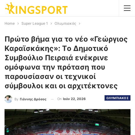
Home
Super League 1
Ολυμπιακός
Πρώτο βήμα για το νέο «Γεώργιος
Καραϊσκάκης»: Tο Δημοτικό
Συμβούλιο Πειραιά ενέκρινε
ομόφωνα την πρόταση που
παρουσίασαν οι τεχνικοί
σύμβουλοι και οι αρχιτέκτονες
ΟΛΥΜΠΙΑΚΟΣ
On
Ιούν 22, 2026
By
Γιάννης Δρόσος