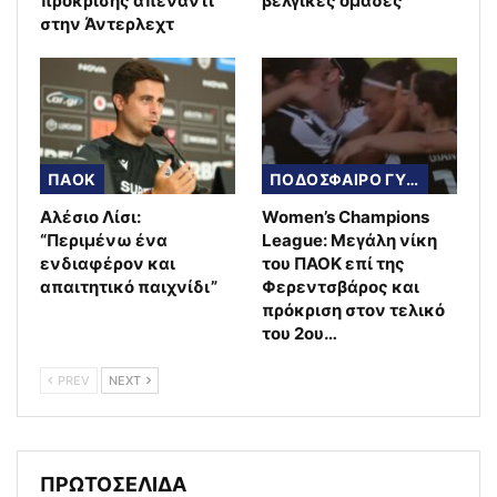
πρόκρισης απέναντι
βελγικές ομάδες
στην Άντερλεχτ
ΠΑΟΚ
ΠΟΔΟΣΦΑΙΡΟ ΓΥΝΑΙΚΩΝ
Αλέσιο Λίσι:
Women’s Champions
“Περιμένω ένα
League: Μεγάλη νίκη
ενδιαφέρον και
του ΠΑΟΚ επί της
απαιτητικό παιχνίδι”
Φερεντσβάρος και
πρόκριση στον τελικό
του 2ου…
PREV
NEXT
ΠΡΩΤΟΣΕΛΙΔΑ