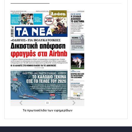
Τα
πρωτοσέλιδα
των
εφημερίδων