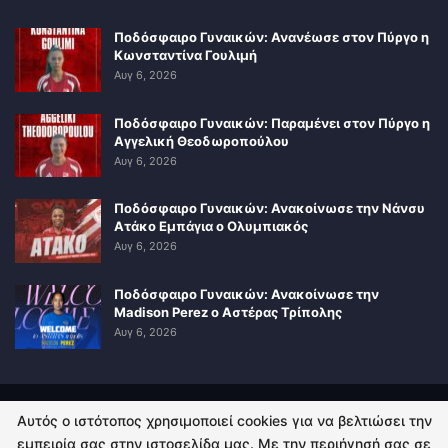
Ποδόσφαιρο Γυναικών: Ανανέωσε στον Πύργο η
Κωνσταντίνα Γουλιμή
Αυγ 6, 2026
Ποδόσφαιρο Γυναικών: Παραμένει στον Πύργο η
Αγγελική Θεοδωροπούλου
Αυγ 6, 2026
Ποδόσφαιρο Γυναικών: Ανακοίνωσε την Νάνσυ
Ατάκο Εμπάγια ο Ολυμπιακός
Αυγ 6, 2026
Ποδόσφαιρο Γυναικών: Ανακοίνωσε την
Madison Perez ο Αστέρας Τρίπολης
Αυγ 6, 2026
Αυτός ο ιστότοπος χρησιμοποιεί cookies για να βελτιώσει την
ΠΟΛΙΤΙΚΗ ΑΠΟΡΡΗΤΟΥ
ΕΠΙΚΟΙΝΩΝΙΑ
εμπειρία σας στην ιστοσελίδα μας. Με την περιήγησή σας σε