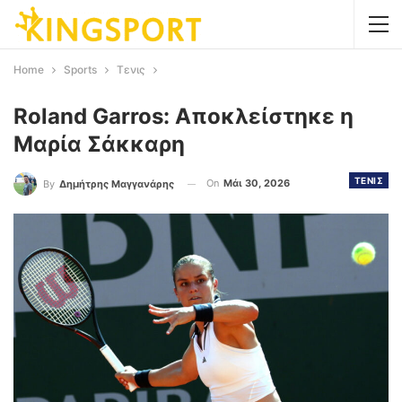
Home
Sports
Τενις
Roland Garros: Αποκλείστηκε η
Μαρία Σάκκαρη
ΤΕΝΙΣ
On
Μάι 30, 2026
By
Δημήτρης Μαγγανάρης