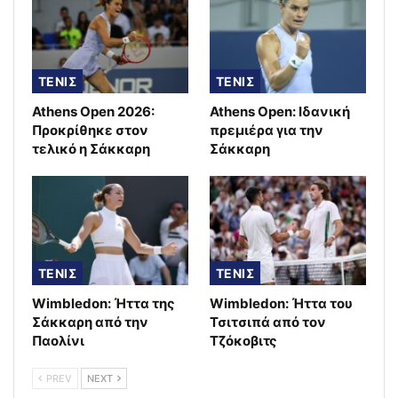
ΤΕΝΙΣ
ΤΕΝΙΣ
Athens Open 2026:
Athens Open: Ιδανική
Προκρίθηκε στον
πρεμιέρα για την
τελικό η Σάκκαρη
Σάκκαρη
ΤΕΝΙΣ
ΤΕΝΙΣ
Wimbledon: Ήττα της
Wimbledon: Ήττα του
Σάκκαρη από την
Τσιτσιπά από τον
Παολίνι
Τζόκοβιτς
PREV
NEXT