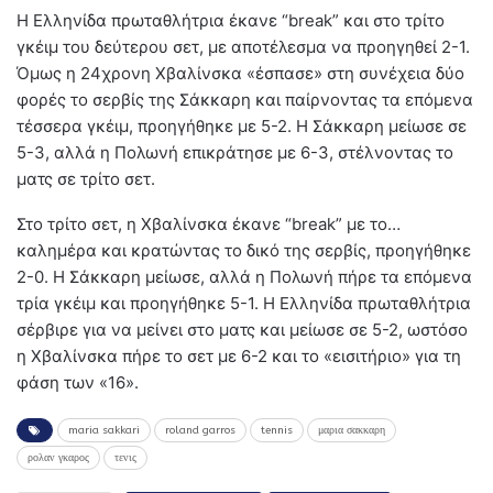
Η Ελληνίδα πρωταθλήτρια έκανε “break” και στο τρίτο
γκέιμ του δεύτερου σετ, με αποτέλεσμα να προηγηθεί 2-1.
Όμως η 24χρονη Χβαλίνσκα «έσπασε» στη συνέχεια δύο
φορές το σερβίς της Σάκκαρη και παίρνοντας τα επόμενα
τέσσερα γκέιμ, προηγήθηκε με 5-2. Η Σάκκαρη μείωσε σε
5-3, αλλά η Πολωνή επικράτησε με 6-3, στέλνοντας το
ματς σε τρίτο σετ.
Στο τρίτο σετ, η Χβαλίνσκα έκανε “break” με το…
καλημέρα και κρατώντας το δικό της σερβίς, προηγήθηκε
2-0. Η Σάκκαρη μείωσε, αλλά η Πολωνή πήρε τα επόμενα
τρία γκέιμ και προηγήθηκε 5-1. Η Ελληνίδα πρωταθλήτρια
σέρβιρε για να μείνει στο ματς και μείωσε σε 5-2, ωστόσο
η Χβαλίνσκα πήρε το σετ με 6-2 και το «εισιτήριο» για τη
φάση των «16».
maria sakkari
roland garros
tennis
μαρια σακκαρη
ρολαν γκαρος
τενις