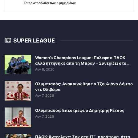
Τα
πρωτοσέλιδα
των
εφημερίδων
SUPER LEAGUE
Women’s Champions League: Πάλεψε ο ΠΑΟΚ
αλλά ηττήθηκε από τη Μπραν – Συνεχίζει στο…
Αυγ 8, 2026
Ολυμπιακός: Ανακοινώθηκε ο Τζουλιάνο Λόμπο
ντε Ολιβέιρα
Αυγ 7, 2026
Ολυμπιακός: Επέστρεψε ο Δημήτρης Ρέτσος
Αυγ 7, 2026
ΠΑΟΚ-Άντερλεχτ: Σοκ στα 17″, παράπονα, ήττα