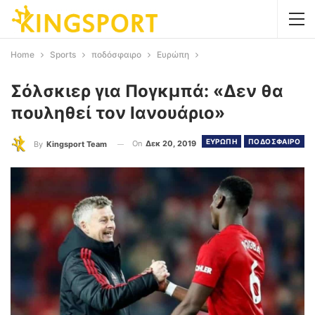
Home
Sports
ποδόσφαιρο
Ευρώπη
Σόλσκιερ για Πογκμπά: «Δεν θα
πουληθεί τον Ιανουάριο»
ΕΥΡΩΠΗ
ΠΟΔΟΣΦΑΙΡΟ
On
Δεκ 20, 2019
By
Kingsport Team