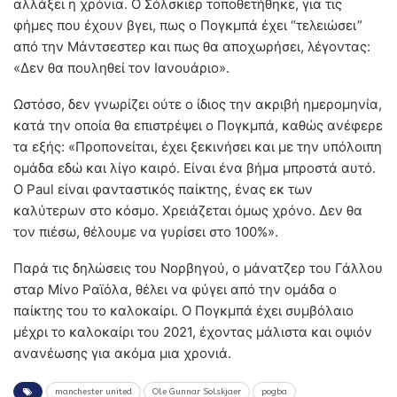
αλλάξει η χρόνια. Ο Σόλσκιερ τοποθετήθηκε, για τις
φήμες που έχουν βγει, πως ο Πογκμπά έχει “τελειώσει”
από την Μάντσεστερ και πως θα αποχωρήσει, λέγοντας:
«Δεν θα πουληθεί τον Ιανουάριο».
Ωστόσο, δεν γνωρίζει ούτε ο ίδιος την ακριβή ημερομηνία,
κατά την οποία θα επιστρέψει ο Πογκμπά, καθώς ανέφερε
τα εξής: «Προπονείται, έχει ξεκινήσει και με την υπόλοιπη
ομάδα εδώ και λίγο καιρό. Είναι ένα βήμα μπροστά αυτό.
Ο Paul είναι φανταστικός παίκτης, ένας εκ των
καλύτερων στο κόσμο. Χρειάζεται όμως χρόνο. Δεν θα
τον πιέσω, θέλουμε να γυρίσει στο 100%».
Παρά τις δηλώσεις του Νορβηγού, ο μάνατζερ του Γάλλου
σταρ Μίνο Ραϊόλα, θέλει να φύγει από την ομάδα ο
παίκτης του το καλοκαίρι. Ο Πογκμπά έχει συμβόλαιο
μέχρι το καλοκαίρι του 2021, έχοντας μάλιστα και οψιόν
ανανέωσης για ακόμα μια χρονιά.
manchester united
Ole Gunnar Solskjaer
pogba