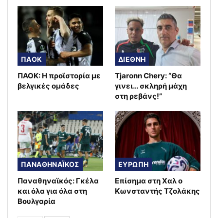
ΠΑΟΚ
ΔΙΕΘΝΗ
ΠΑΟΚ: Η προϊστορία με
Tjaronn Chery: “Θα
βελγικές ομάδες
γινει… σκληρή μάχη
στη ρεβάνς!”
ΠΑΝΑΘΗΝΑΪΚΟΣ
ΕΥΡΩΠΗ
Παναθηναϊκός: Γκέλα
Επίσημα στη Χαλ ο
και όλα για όλα στη
Κωνσταντής Τζολάκης
Βουλγαρία