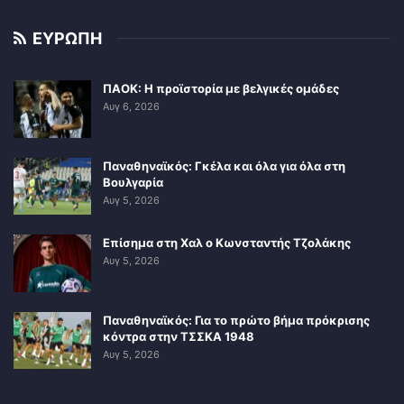
ΕΥΡΩΠΗ
ΠΑΟΚ: Η προϊστορία με βελγικές ομάδες
Αυγ 6, 2026
Παναθηναϊκός: Γκέλα και όλα για όλα στη
Βουλγαρία
Αυγ 5, 2026
Επίσημα στη Χαλ ο Κωνσταντής Τζολάκης
Αυγ 5, 2026
Παναθηναϊκός: Για το πρώτο βήμα πρόκρισης
κόντρα στην ΤΣΣΚΑ 1948
Αυγ 5, 2026