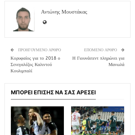
Αντώνης Μουστάκας
ΠΡΟΗΓΟΥΜΕΝΟ ΑΡΘΡΟ
ΕΠΟΜΕΝΟ ΑΡΘΡΟ
Κορυφαίος για το 2018 ο
Η Γιουνάιτεντ πληρώνει για
Σενεγαλέζος Καλιντού
Μανωλά
Κουλιμπαλί
ΜΠΟΡΕΙ ΕΠΙΣΗΣ ΝΑ ΣΑΣ ΑΡΕΣΕΙ