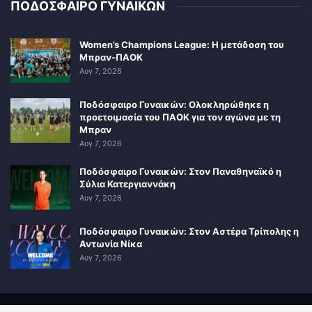
ΠΟΔΟΣΦΑΙΡΟ ΓΥΝΑΙΚΩΝ
Women’s Champions League: Η μετάδοση του
Μπραν-ΠΑΟΚ
Αυγ 7, 2026
Ποδόσφαιρο Γυναικών: Ολοκληρώθηκε η
προετοιμασία του ΠΑΟΚ για τον αγώνα με τη
Μπραν
Αυγ 7, 2026
Ποδόσφαιρο Γυναικών: Στον Παναθηναϊκό η
Σύλια Κατεργιαννάκη
Αυγ 7, 2026
Ποδόσφαιρο Γυναικών: Στον Αστέρα Τρίπολης η
Αντωνία Νίκα
Αυγ 7, 2026