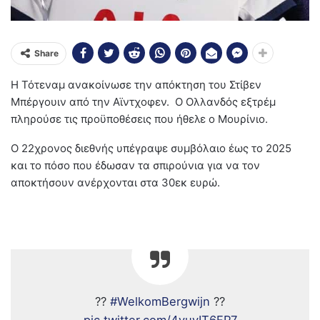
Share
Η Τότεναμ ανακοίνωσε την απόκτηση του Στίβεν
Μπέργουιν από την Αϊντχοφεν. Ο Ολλανδός εξτρέμ
πληρούσε τις προϋποθέσεις που ήθελε ο Μουρίνιο.
Ο 22χρονος διεθνής υπέγραψε συμβόλαιο έως το 2025
και το πόσο που έδωσαν τα σπιρούνια για να τον
αποκτήσουν ανέρχονται στα 30εκ ευρώ.
??
#WelkomBergwijn
??
pic.twitter.com/4yuyIT6FP7