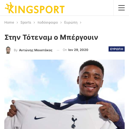
Home
Sports
ποδόσφαιρο
Ευρώπη
Στην Τότεναμ ο Μπέργουιν
ΕΥΡΩΠΗ
On
Ιαν 29, 2020
By
Αντώνης Μουστάκας