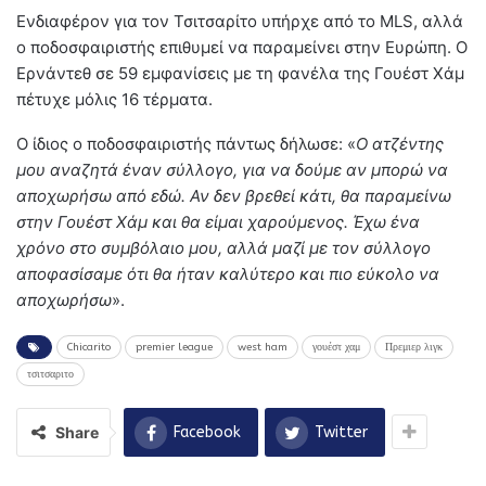
Ενδιαφέρον για τον Τσιτσαρίτο υπήρχε από το MLS, αλλά
ο ποδοσφαιριστής επιθυμεί να παραμείνει στην Ευρώπη. Ο
Ερνάντεθ σε 59 εμφανίσεις με τη φανέλα της Γουέστ Χάμ
πέτυχε μόλις 16 τέρματα.
Ο ίδιος ο ποδοσφαιριστής πάντως δήλωσε: «
Ο ατζέντης
μου αναζητά έναν σύλλογο, για να δούμε αν μπορώ να
αποχωρήσω από εδώ. Αν δεν βρεθεί κάτι, θα παραμείνω
στην Γουέστ Χάμ και θα είμαι χαρούμενος. Έχω ένα
χρόνο στο συμβόλαιο μου, αλλά μαζί με τον σύλλογο
αποφασίσαμε ότι θα ήταν καλύτερο και πιο εύκολο να
αποχωρήσω
».
Chicarito
premier league
west ham
γουέστ χαμ
Πρεμιερ λιγκ
τσιτσαριτο
Share
Facebook
Twitter