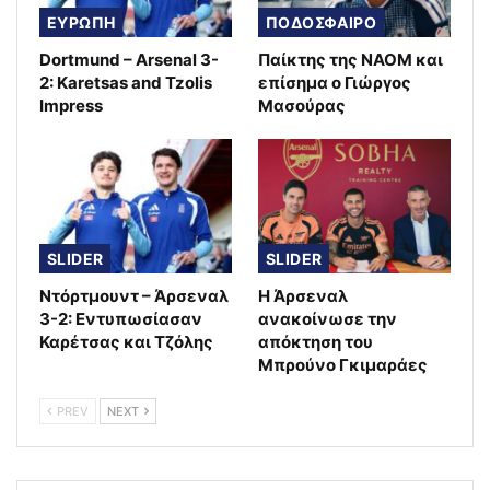
ΕΥΡΩΠΗ
ΠΟΔΟΣΦΑΙΡΟ
Dortmund – Arsenal 3-
Παίκτης της ΝΑΟΜ και
2: Karetsas and Tzolis
επίσημα ο Γιώργος
Impress
Μασούρας
SLIDER
SLIDER
Ντόρτμουντ – Άρσεναλ
Η Άρσεναλ
3-2: Εντυπωσίασαν
ανακοίνωσε την
Καρέτσας και Τζόλης
απόκτηση του
Μπρούνο Γκιμαράες
PREV
NEXT