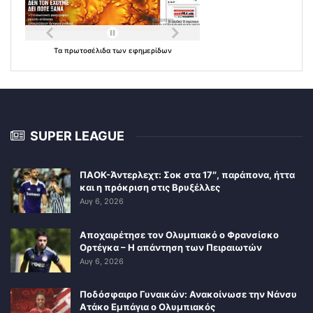
Τα
πρωτοσέλιδα
των
εφημερίδων
SUPER LEAGUE
ΠΑΟΚ-Άντερλεχτ: Σοκ στα 17″, παράπονα, ήττα
και η πρόκριση στις Βρυξέλλες
Αυγ 6, 2026
Αποχαιρέτησε τον Ολυμπιακό ο Φρανσίσκο
Ορτέγκα – Η απάντηση των Πειραιωτών
Αυγ 6, 2026
Ποδόσφαιρο Γυναικών: Ανακοίνωσε την Νάνσυ
Ατάκο Εμπάγια ο Ολυμπιακός