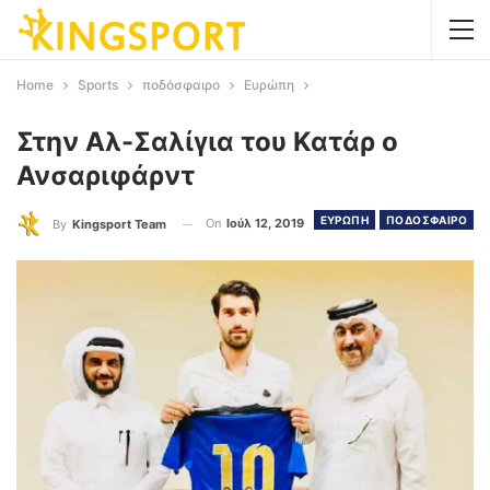
Home
Sports
ποδόσφαιρο
Ευρώπη
Στην Αλ-Σαλίγια του Κατάρ ο
Ανσαριφάρντ
ΕΥΡΩΠΗ
ΠΟΔΟΣΦΑΙΡΟ
On
Ιούλ 12, 2019
By
Kingsport Team