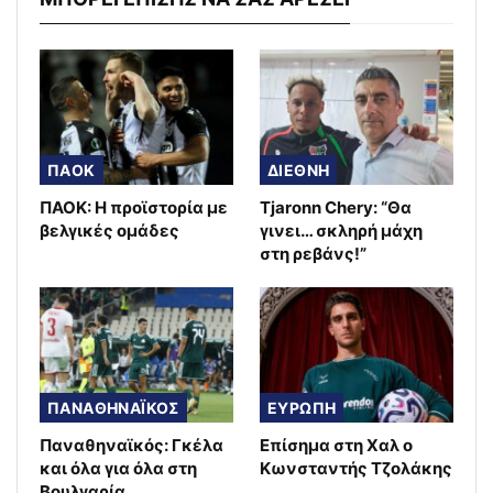
ΠΑΟΚ
ΔΙΕΘΝΗ
ΠΑΟΚ: Η προϊστορία με
Tjaronn Chery: “Θα
βελγικές ομάδες
γινει… σκληρή μάχη
στη ρεβάνς!”
ΠΑΝΑΘΗΝΑΪΚΟΣ
ΕΥΡΩΠΗ
Παναθηναϊκός: Γκέλα
Επίσημα στη Χαλ ο
και όλα για όλα στη
Κωνσταντής Τζολάκης
Βουλγαρία