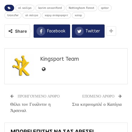
al sailiya
karim ansarifard
Nottingham Forest
qatar
transfer
αλ σαλιγια
καριμ ανσαριφαρντ
καταρ
Share
Facebook
Twitter
Kingsport Team
ΠΡΟΗΓΟΥΜΕΝΟ ΑΡΘΡΟ
ΕΠΟΜΕΝΟ ΑΡΘΡΟ
Θέλει τον Γουίλντιν η
Στα κιτρινομπλέ ο Καπίγια
Άρσεναλ
ΜΠΟΡΕΙ ΕΠΙΣΗΣ ΝΑ ΣΑΣ ΑΡΕΣΕΙ