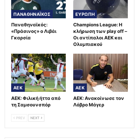
ΠΑΝΑΘΗΝΑΪΚΟΣ
ΕΥΡΩΠΗ
Παναθηναϊκός:
Champions League: Η
«Πράσινος» ο Λιβάι
κλήρωση των play off –
Γκαρσία
Οι αντίπαλοι ΑΕΚ και
Ολυμπιακού
AEK
AEK
ΑΕΚ: Φιλική ήττα από
ΑΕΚ: Ανακοίνωσε τον
τη Σαμσουνσπόρ
Λόβρο Μάγερ
PREV
NEXT