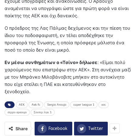
έχουμε υπογραφές και ανακοινώσεις. Ο Αραούχο
αναμένεται να υπογράψει ώστε για πρώτη φορά να είναι
παίκτης της ΑΕΚ και όχι δανεικός.
Ο πρόεδρος της Λας Πάλμας δεχόμενος και την πίεση του
ίδιου του ποδοσφαιριστή, εν τέλει αποδέχθηκε την
προσφορά της Ένωσης, η οποία πρόσφερε μάλιστα ένα
ποσό το οποίο δεν είναι μικρό.
Εν μέσω συνθημάτων ο «Τσίνο» δήλωσε
: «Είμαι πολύ
χαρούμενος που επιστρέφω στην ΑΕΚ». Στη συνέχεια μαζί
με τον Μπράνκο Μιλοβάνοβιτς μπήκαν στο αυτοκίνητο
που είχε στείλει η ΠΑΕ και κατευθύνθηκαν στο
ξενοδοχείο.
AEK
Aek fc
Sergio Araujo
super league 1
αεκ
σερχιο αραουχο
Σουπερ λιγκ 1
Share
Facebook
Twitter