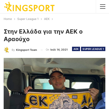
Home
Super League 1
AEK
Στην Ελλάδα για την ΑΕΚ ο
Αραούχο
AEK
SUPER LEAGUE 1
On
Ιούλ 14, 2021
By
Kingsport Team