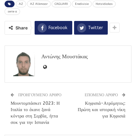
AZ
AZ Alkmaar
CAGLIARI
Eredivisie
Hatzidiakos
serie a
Share
Facebook
Twitter
Αντώνης Μουστάκας
ΠΡΟΗΓΟΥΜΕΝΟ ΑΡΘΡΟ
ΕΠΟΜΕΝΟ ΑΡΘΡΟ
Μουντομπάσκετ 2023: Η
Κηφισιά-Ατρόμητος:
Ιταλία το έκανε ξανά
Πρώτη και ιστορική νίκη
κόντρα στη Σερβία, ήττα
για Κηφισιά
σοκ για την Ισπανία