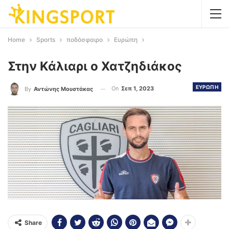
Home
Sports
ποδόσφαιρο
Ευρώπη
Στην Κάλιαρι ο Χατζηδιάκος
ΕΥΡΩΠΗ
On
Σεπ 1, 2023
By
Αντώνης Μουστάκας
Share