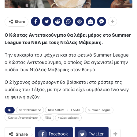
Share
Ο Κώστας Αντετοκούνμπο θα λάβει μέρος στο Summer
League του ΝΒΑ με τους Ντάλας Μάβερικς.
Την ευκαιρία του ψάχνει και στο φετινό Summer League
ο Κώστας Αντετοκούνμπο, ο οποίος Θα αγωνιστεί με την
ομάδα των Ντάλας Μάβερικς στον θεσμό.
Ο 21χρονος φόργουορντ θα βρίσκεται στο ρόστερ της
ομάδας του Τέξας, με την οποία είχε συμβόλαιο two way
τη φετινή σεζόν.
antetokounmpo
NBA SUMMER LEAGUE
summer league
Κώστας Αντετοκούνμπο
ΝΒΑ
νταλας μαβερικς
Share
Facebook
Twitter