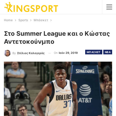
Home
Sports
Μπάσκετ
Στο Summer League και ο Κώστας
Αντετοκούνμπο
ΜΠΑΣΚΕΤ
NBA
On
Ιούν 29, 2019
By
Στέλιος Καλογεράς