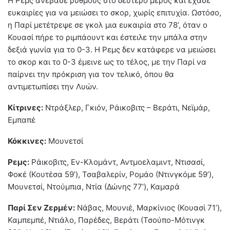
Η Ρεμς ανέβασε ρυθμούς στο δεύτερο μέρος και έχασε
ευκαιρίες για να μειώσει το σκορ, χωρίς επιτυχία. Ωστόσο,
η Παρί μετέτρεψε σε γκολ μια ευκαιρία στο 78’, όταν ο
Κουασί πήρε το ριμπάουντ και έστειλε την μπάλα στην
δεξιά γωνία για το 0-3. Η Ρεμς δεν κατάφερε να μειώσει
το σκορ και το 0-3 έμεινε ως το τέλος, με την Παρί να
παίρνει την πρόκριση για τον τελικό, όπου θα
αντιμετωπίσει την Λυών.
Κίτρινες:
Ντράξλερ, Γκιόν, Ράικοβιτς – Βεράτι, Νεϊμάρ,
Εμπαπέ
Κόκκινες:
Μουνετσί
Ρεμς:
Ράικοβιτς, Εν-Κλομάντ, Αντμοελαμιντ, Ντισασί,
Φοκέ (Κουτέσα 59’), Τσαβαλερίν, Ρομάο (Ντινγκόμε 59’),
Μουνετσί, Ντούμπια, Ντία (Δώνης 77’), Καμαρά
Παρί Σεν Ζερμέν:
Νάβας, Μουνιέ, Μαρκίνιος (Κουασί 71’),
Καμπεμπέ, Ντιάλο, Παρέδες, Βεράτι (Τσούπο-Μότινγκ