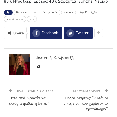
83’), Ντράξλερ (Ερρέρα 46’), Σαράμπια, Εμπαπέ, Νεϊμάρ
ligue cup
paris saint germain
remmes
Λιγκ Καπ Αγγλια
παρι σεν ζερμεν
ρεμς
Share
Facebook
Twitter
Φωτεινή Χαλβαντζή
ΠΡΟΗΓΟΥΜΕΝΟ ΑΡΘΡΟ
ΕΠΟΜΕΝΟ ΑΡΘΡΟ
Ήττα από Κροατία και
Πέδρο Μαρτίνς: “Αυτές οι
εκτός τετράδας η Εθνική
νίκες είναι που χαρίζουν το
πρωτάθλημα”