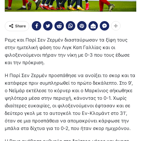
Share
Ρεμς και Παρί Σεν Ζερμέν διασταύρωσαν τα ξίφη τους
στην ημιτελική φάση του Λιγκ Καπ Γαλλίας και οι
φιλοξενούμενοι πήραν την νίκη με 0-3 που τους έδωσε
και την πρόκριση.
Η Παρί Σεν Ζερμέν προσπάθησε να ανοίξει το σκορ και τα
κατάφερε πριν συμπληρωθεί το πρώτο δεκάλεπτο. Στο 9’,
ο Νεϊμάρ εκτέλεσε το κόρνερ και ο Μαρκίνιος σήκωθηκε
ψηλότερα μέσα στην περιοχή, κάνοντας το 0-1. Χωρίς
ιδιαίτερες ευκαιρίες, οι φιλοξενούμενοι έφτασαν και σε
δεύτερο γκολ με το αυτογκόλ του Εν-Κλομάντ στο 31’,
όταν σε μια προσπάθεια να απομακρύνει κάρφωσε την
μπάλα στα δίχτυα για το 0-2, που ήταν σκορ ημιχρόνου.