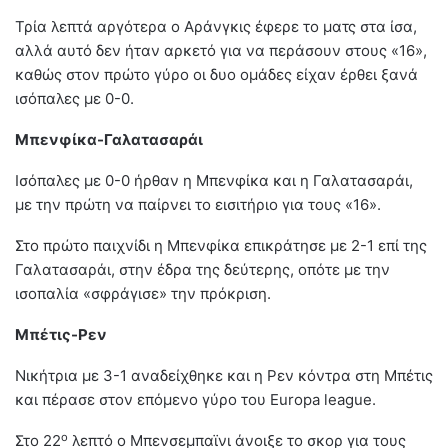
Τρία λεπτά αργότερα ο Αράνγκις έφερε το ματς στα ίσα,
αλλά αυτό δεν ήταν αρκετό για να περάσουν στους «16»,
καθώς στον πρώτο γύρο οι δυο ομάδες είχαν έρθει ξανά
ισόπαλες με 0-0.
Μπενφίκα-Γαλατασαράι
Ισόπαλες με 0-0 ήρθαν η Μπενφίκα και η Γαλατασαράι,
με την πρώτη να παίρνει το εισιτήριο για τους «16».
Στο πρώτο παιχνίδι η Μπενφίκα επικράτησε με 2-1 επί της
Γαλατασαράι, στην έδρα της δεύτερης, οπότε με την
ισοπαλία «σφράγισε» την πρόκριση.
Μπέτις-Ρεν
Νικήτρια με 3-1 αναδείχθηκε και η Ρεν κόντρα στη Μπέτις
και πέρασε στον επόμενο γύρο του Europa league.
ο
Στο 22
λεπτό ο Μπενσεμπαϊνι άνοιξε το σκορ για τους