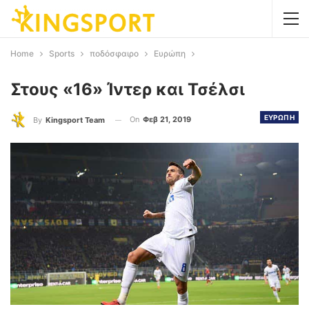
Home
Sports
ποδόσφαιρο
Ευρώπη
Στους «16» Ίντερ και Τσέλσι
ΕΥΡΩΠΗ
On
Φεβ 21, 2019
By
Kingsport Team