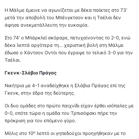
Η Μάλμε έμεινε να αγωνίζεται με δέκα παίκτες στο 73’
μετά την αποβολή του Μπένγκτσον και η Τσέλσι δεν
άφησε ανεκμετάλλευτη την ευκαιρία.
Στο 74’ ο Μπάρκλεϊ σκόραρε, πετυχαίνοντας το 2-0, ενώ
δέκα λεπτά αργότερα τη… χαριστική βολή στη Μάλμε
έδωσε ο Χάντσον Οντόι που έγραψε το τελικό 3-0 για την
Τσέλσι.
Γκενκ-Σλάβια Πράγας
Νικήτρια με 4-1 αναδείχθηκε η Σλάβια Πράγας επί της
Γκενκ, στην έδρα της δεύτερης.
Οι δυο ομάδες στο πρώτο παιχνίδι είχαν έρθει ισόπαλες με
0-0, οπότε τώρα η ομάδα του Τρπισόφσκι πήρε την
πρόκριση για τον επόμενο γύρο.
ο
Μόλις στο 10
λεπτό οι γηπεδούχοι προηγήθηκαν με το