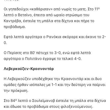
ο
Οι γηπεδούχοι «καθάρισαν» από νωρίς το ματς. Στο 11
λεπτό ο Βετσίνο, έπειτα από ωραίο στρώσιμο του
Καντρέβα, έστειλε τη μπάλα στα δίχτυα και πήρε το
προβάδισμα.
Εφτά λεπτά αργότερα ο Ρανόκια σκόραρε και έκανε το 2-
0.
Ο Περίσιτς στο 80’ πέτυχε το 3-0, ενώ εφτά λεπτά
αργότερα ο Πολιτάνο έγραψε το τελικό 4-0.
Λεβερκούζεν-Κρασνοντάρ
Η Λεβερκούζεν υποδέχθηκε την Κρασνοντάρ και οι δυο
ομάδες ήρθαν ισόπαλες με 1-1 και την δεύτερη να παίρνει
την πρόκριση.
ο
Στο 84
λεπτό ο Σουλεϊμανοβ έστειλε τη μπάλα στα δίχτυα
και έδωσε το προβάδισμα στους φιλοξενούμενους.