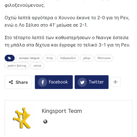
φιλοξενούμενους.
Οχτώ λεπτά αργότερα ο Χουνου έκανε το 2-0 για τη Ρεν,
ενώ ο Λο Σέλσο στο 41’ μείωσε σε 2-1.
Στο τέταρτο λεπτό των καθυστερήσεων ο Νιανγκ έστειλε
τη μπάλα στα δίχτυα και έγραψε το τελικό 3-1 για τη Ρεν.
europa league
Iντερ
Λεβερκούζεν
μάλμε
Μπενφικα
ραπίντ βιέννης
τσελσι
Share
Facebook
Twitter
Kingsport Team