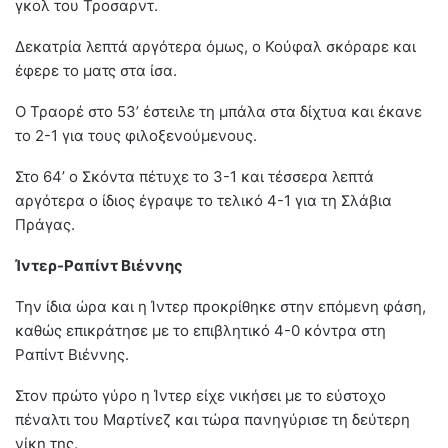
γκολ του Τροσαρντ.
Δεκατρία λεπτά αργότερα όμως, ο Κούφαλ σκόραρε και
έφερε το ματς στα ίσα.
Ο Τραορέ στο 53’ έστειλε τη μπάλα στα δίχτυα και έκανε
το 2-1 για τους φιλοξενούμενους.
Στο 64’ ο Σκόντα πέτυχε το 3-1 και τέσσερα λεπτά
αργότερα ο ίδιος έγραψε το τελικό 4-1 για τη Σλάβια
Πράγας.
Ίντερ-Ραπίντ Βιέννης
Την ίδια ώρα και η Ίντερ προκρίθηκε στην επόμενη φάση,
καθώς επικράτησε με το επιβλητικό 4-0 κόντρα στη
Ραπίντ Βιέννης.
Στον πρώτο γύρο η Ίντερ είχε νικήσει με το εύστοχο
πέναλτι του Μαρτίνεζ και τώρα πανηγύρισε τη δεύτερη
νίκη της.