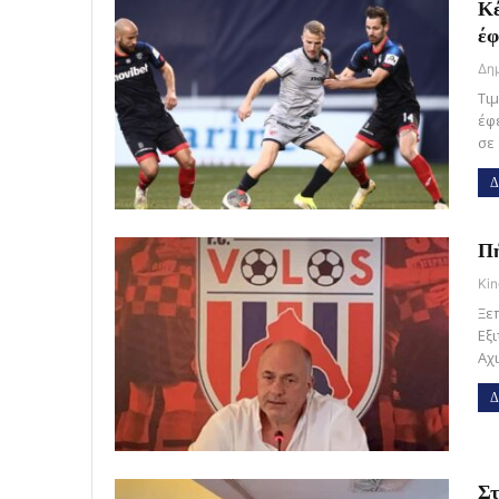
Κέ
έφ
Τι
έφ
σε
Δ
Πή
Kin
Ξε
Εξ
Αχ
Δ
Στ