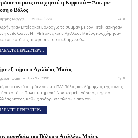
ρδισε το ματς στα χαρτιά η Κηφισιά – Άσκησε
εση ο Βόλος
Δημήτρης Μαγγανάρης
Μαρ 4, 2024
0
μωρήθηκαν Μπέος και Βόλος για το συμβάν με τον Τετέι, άσκησαν
εση οι Βολιώτες Η ΠΑΕ Βόλος και ο Αχιλλέας Μπέος προχώρησαν
 έφεση κατά της απόφασης του πειθαρχικού…
ΙΑΒΑΣΤΕ ΠΕΡΙΣΣΟΤΕΡΑ...
ρε εξιτήριο ο Αχιλλέας Μπέος
gsport team
Οκτ 27, 2020
0
πέρασε τον ιό ο πρόεδρος της ΠΑΕ Βόλος και Δήμαρχος της πόλης.
ιτήριο από το Πανεπιστημιακό Νοσοκομείο Λάρισας πήρε ο
ιλλέας Μπέος, καθώς ανάρρωσε πλήρως από τον…
ΙΑΒΑΣΤΕ ΠΕΡΙΣΣΟΤΕΡΑ...
ην προεδρία του Βόλου ο Αχιλλέας Μπέος