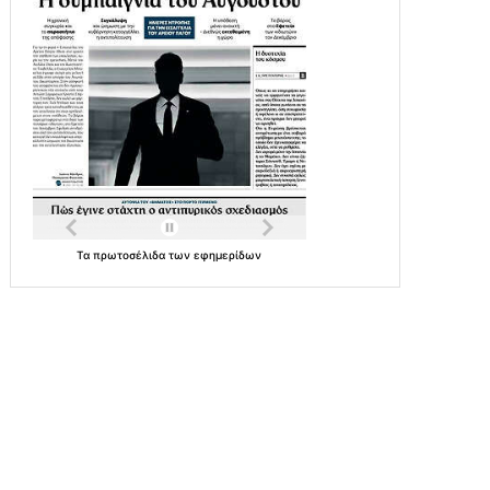
Τα
πρωτοσέλιδα
των
εφημερίδων