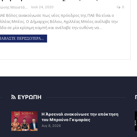
Αντώνης Μουστάκας
Ιούλ 24, 2020
0
ΠΑΕ Βόλος ανακοίνωσε πως νέος πρόεδρος της ΠΑΕ θα είναι ο
ιλλέας Μπέος. Ο Δήμαρχος Βόλου, Αχιλλέας Μπέος ανέλαβε την
άδα σε μία κρίσιμη καμπή και ανέλαβε την ευθύνη να…
ΙΑΒΑΣΤΕ ΠΕΡΙΣΣΟΤΕΡΑ...
ΕΥΡΩΠΗ
Η Άρσεναλ ανακοίνωσε την απόκτηση
του Μπρούνο Γκιμαράες
Αυγ 8, 2026