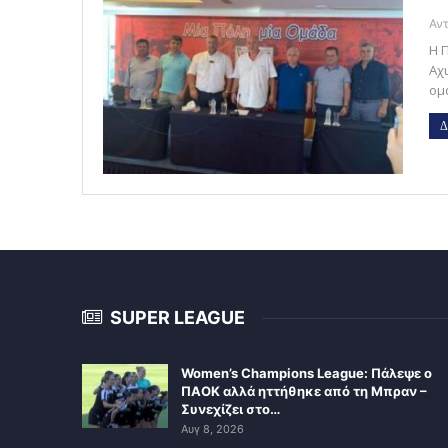
Η 
Αχ
ομ
Δ
SUPER LEAGUE
Women’s Champions League: Πάλεψε ο
ΠΑΟΚ αλλά ηττήθηκε από τη Μπραν –
Συνεχίζει στο…
Αυγ 8, 2026