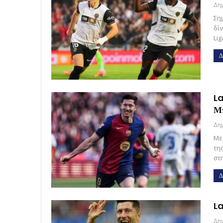
Ση
δί
Li
Δ
La
Μ
Με
τη
στ
Δ
La