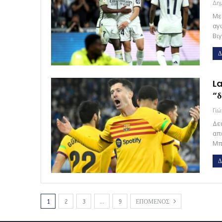
Με
αγ
Βι
Δ
La
“δ
Γι
Δε
απέ
Μπ
Δ
1
2
3
…
9
ΕΠΟΜΕΝΟΣ