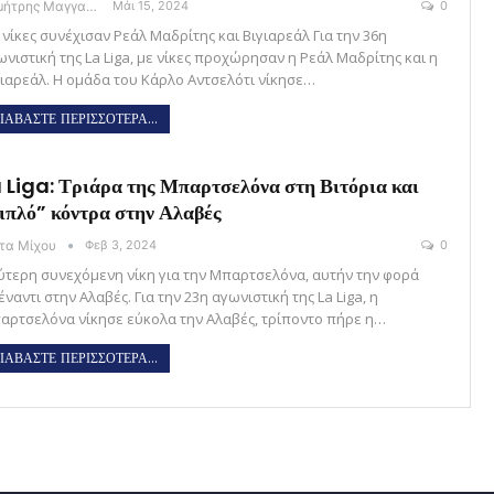
Δημήτρης Μαγγανάρης
Μάι 15, 2024
0
 νίκες συνέχισαν Ρεάλ Μαδρίτης και Βιγιαρεάλ Για την 36η
ωνιστική της La Liga, με νίκες προχώρησαν η Ρεάλ Μαδρίτης και η
γιαρεάλ. H ομάδα του Κάρλο Αντσελότι νίκησε…
ΙΑΒΑΣΤΕ ΠΕΡΙΣΣΟΤΕΡΑ...
 Liga: Τριάρα της Μπαρτσελόνα στη Βιτόρια και
ιπλό” κόντρα στην Αλαβές
ώτα Μίχου
Φεβ 3, 2024
0
ύτερη συνεχόμενη νίκη για την Μπαρτσελόνα, αυτήν την φορά
ναντι στην Αλαβές. Για την 23η αγωνιστική της La Liga, η
αρτσελόνα νίκησε εύκολα την Αλαβές, τρίποντο πήρε η…
ΙΑΒΑΣΤΕ ΠΕΡΙΣΣΟΤΕΡΑ...