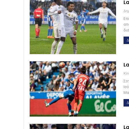
La
Επ
απ
δι
Δ
La
Kin
Στ
Ισ
Μα
Δ
La