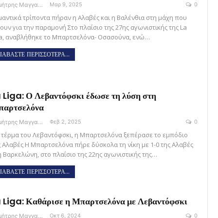
Δημήτρης Μαγγανάρης
Μαρ 9, 2025
0
μαντικά τρίποντα πήραν η Αλαβές και η Βαλένθια στη μάχη που
νουν για την παραμονή Στο πλαίσιο της 27ης αγωνιστικής της La
ga, αναβλήθηκε το Μπαρτσελόνα- Οσασούνα, ενώ…
ΙΑΒΑΣΤΕ ΠΕΡΙΣΣΟΤΕΡΑ...
 Liga: Ο Λεβαντόφσκι έδωσε τη λύση στη
παρτσελόνα
Δημήτρης Μαγγανάρης
Φεβ 2, 2025
0
 τέρμα του Λεβαντόφσκι, η Μπαρτσελόνα ξεπέρασε το εμπόδιο
ς Αλαβές H Μπαρτσελόνα πήρε δύσκολα τη νίκη με 1-0 της Αλαβές
η Βαρκελώνη, στο πλαίσιο της 22ης αγωνιστικής της…
ΙΑΒΑΣΤΕ ΠΕΡΙΣΣΟΤΕΡΑ...
 Liga: Καθάρισε η Μπαρτσελόνα με Λεβαντόφσκι
Δημήτρης Μαγγανάρης
Οκτ 6, 2024
0