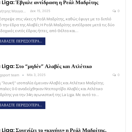
 Liga: Έβγαλε αντίδραση η Ρεάλ Μαδρίτης
Δημήτρης Μαγγανάρης
Δεκ 15, 2025
0
έστρεψε στις νίκες η Ρεάλ Μαδρίτης, καθώς έφυγε με το διπλό
ό την έδρα της Αλαβές Η Ρεάλ Μαδρίτης αντέδρασε μετά τις δύο
αδοχικές εντός έδρας ήττες, από Θέλτα και…
ΙΑΒΑΣΤΕ ΠΕΡΙΣΣΟΤΕΡΑ...
 Liga: Στο “μηδέν” Αλαβές και Ατλέτικο
gsport team
Μάι 3, 2025
0
η "λευκή" ισοπαλία έμειναν Αλαβές και Ατλέτικο Μαδρίτης.
όπαλες 0-0 αναδείχθηκαν Ντεπορτίβο Αλαβές και Ατλέτικο
δρίτης για την 34η αγωνιστική της La Liga. Με αυτό το…
ΙΑΒΑΣΤΕ ΠΕΡΙΣΣΟΤΕΡΑ...
 Liga: Συνεχίζει το «κυνήγι» η Ρεάλ Μαδρίτης,