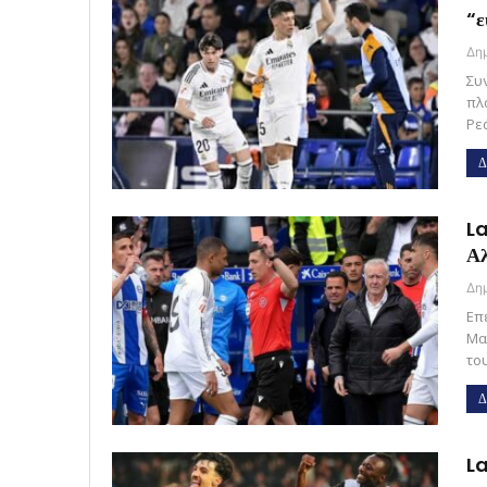
“ε
Συ
πλα
Ρε
Δ
La
Αλ
Επ
Μα
το
Δ
La