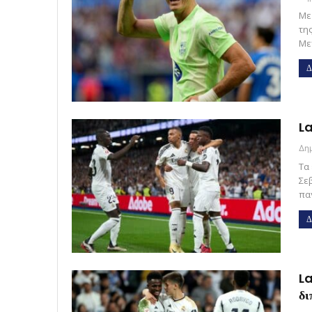
Με
τη
Με
Δ
La
Τα
Σεβ
πα
Δ
La
δι