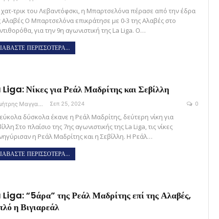
 χατ-τρικ του Λεβαντόφσκι, η Μπαρτσελόνα πέρασε από την έδρα
ς Αλαβές Ο Μπαρτσελόνα επικράτησε με 0-3 της Αλαβές στο
ντιθορόθα, για την 9η αγωνιστική της La Liga. Ο…
ΙΑΒΑΣΤΕ ΠΕΡΙΣΣΟΤΕΡΑ...
 Liga: Νίκες για Ρεάλ Μαδρίτης και Σεβίλλη
Δημήτρης Μαγγανάρης
Σεπ 25, 2024
0
 εύκολα δύσκολα έκανε η Ρεάλ Μαδρίτης, δεύτερη νίκη για
ίλλη Στο πλαίσιο της 7ης αγωνιστικής της La Liga, τις νίκες
νηγύρισαν η Ρεάλ Μαδρίτης και η Σεβίλλη. Η Ρεάλ…
ΙΑΒΑΣΤΕ ΠΕΡΙΣΣΟΤΕΡΑ...
 Liga: “5άρα” της Ρεάλ Μαδρίτης επί της Αλαβές,
πλό η Βιγιαρεάλ