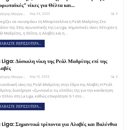
υρωπαϊκές” νίκες για Θέλτα και…
Δημήτρης Μαγγανάρης
Απρ 24, 2025
0
νεχίζει να «κυνηγάει» τη Μπαρτσελόνα η Ρεάλ Μαδρίτης Στο
ίσιο της 33ης αγωνιστικής της La Liga, σημαντικές νίκες πέτυχαν η
άλ Μαδρίτης, η Θέλτα, η Αλαβές και η…
ΙΑΒΑΣΤΕ ΠΕΡΙΣΣΟΤΕΡΑ...
 Liga: Δύσκολη νίκη της Ρεάλ Μαδρίτης επί της
αβές
Δημήτρης Μαγγανάρης
Απρ 13, 2025
0
εισοδιακή νίκη της Ρεάλ Μαδρίτης στην έδρα της Αλαβές Η Ρεάλ
δρίτης διατήρησε «ζωντανές» τις ελπίδες της για την κατάκτηση
υ τίτλου στη La Liga, καθώς επικράτησε 0-1 στο…
ΙΑΒΑΣΤΕ ΠΕΡΙΣΣΟΤΕΡΑ...
 Liga: Σημαντικά τρίποντα για Αλαβές και Βαλένθια