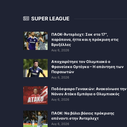
SUPER LEAGUE
ΠΑΟΚ-Άντερλεχτ: Σοκ στα 17″,
παράπονα, ήττα και η πρόκριση στις
Βρυξέλλες
Αυγ 6, 2026
Αποχαιρέτησε τον Ολυμπιακό ο
Φρανσίσκο Ορτέγκα – Η απάντηση των
Πειραιωτών
Αυγ 6, 2026
Ποδόσφαιρο Γυναικών: Ανακοίνωσε την
Νάνσυ Ατάκο Εμπάγια ο Ολυμπιακός
Αυγ 6, 2026
ΠΑΟΚ: Να βάλει βάσεις πρόκρισης
απέναντι στην Άντερλεχτ
Αυγ 6, 2026