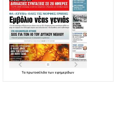
Τα
πρωτοσέλιδα
των
εφημερίδων