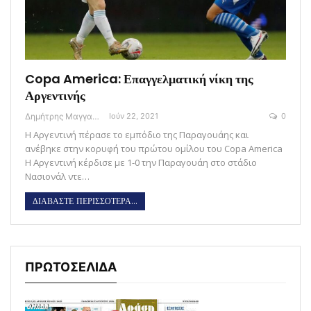
Copa America: Επαγγελματική νίκη της
Αργεντινής
Δημήτρης Μαγγανάρης
Ιούν 22, 2021
0
Η Αργεντινή πέρασε το εμπόδιο της Παραγουάης και
ανέβηκε στην κορυφή του πρώτου ομίλου του Copa America
Η Αργεντινή κέρδισε με 1-0 την Παραγουάη στο στάδιο
Νασιονάλ ντε…
ΔΙΑΒΑΣΤΕ ΠΕΡΙΣΣΟΤΕΡΑ...
ΠΡΩΤΟΣΕΛΙΔΑ