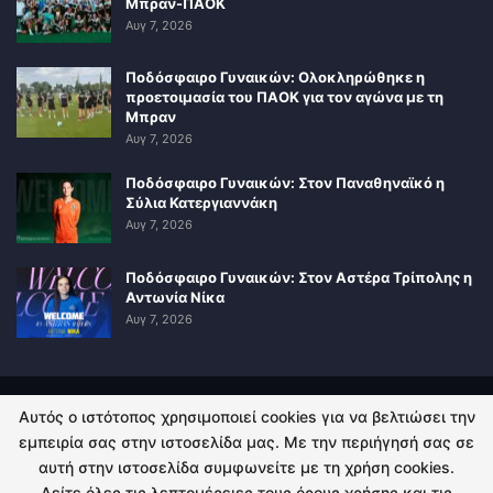
Μπραν-ΠΑΟΚ
Αυγ 7, 2026
Ποδόσφαιρο Γυναικών: Ολοκληρώθηκε η
προετοιμασία του ΠΑΟΚ για τον αγώνα με τη
Μπραν
Αυγ 7, 2026
Ποδόσφαιρο Γυναικών: Στον Παναθηναϊκό η
Σύλια Κατεργιαννάκη
Αυγ 7, 2026
Ποδόσφαιρο Γυναικών: Στον Αστέρα Τρίπολης η
Αντωνία Νίκα
Αυγ 7, 2026
Αυτός ο ιστότοπος χρησιμοποιεί cookies για να βελτιώσει την
ΠΟΛΙΤΙΚΗ ΑΠΟΡΡΗΤΟΥ
ΕΠΙΚΟΙΝΩΝΙΑ
εμπειρία σας στην ιστοσελίδα μας. Με την περιήγησή σας σε
αυτή στην ιστοσελίδα συμφωνείτε με τη χρήση cookies.
© 2026 - Kingsport.gr. All Rights Reserved.
Δείτε όλες τις λεπτομέρειες τους όρους χρήσης και τις