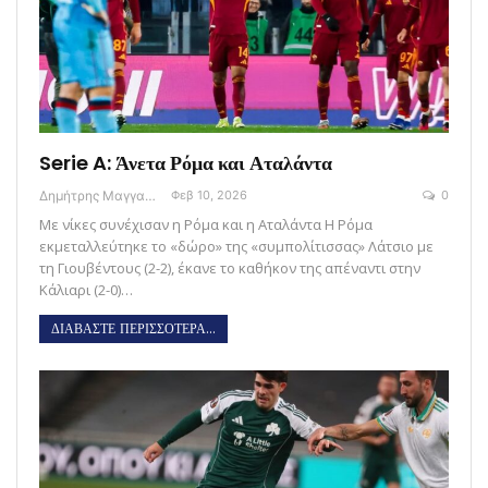
Serie A: Άνετα Ρόμα και Αταλάντα
Δημήτρης Μαγγανάρης
Φεβ 10, 2026
0
Με νίκες συνέχισαν η Ρόμα και η Αταλάντα Η Ρόμα
εκμεταλλεύτηκε το «δώρο» της «συμπολίτισσας» Λάτσιο με
τη Γιουβέντους (2-2), έκανε το καθήκον της απέναντι στην
Κάλιαρι (2-0)…
ΔΙΑΒΑΣΤΕ ΠΕΡΙΣΣΟΤΕΡΑ...