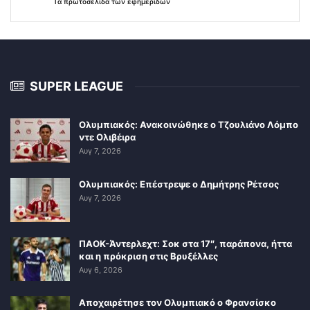
Τα
πρωτοσέλιδα
των
εφημερίδων
SUPER LEAGUE
Ολυμπιακός: Ανακοινώθηκε ο Τζουλιάνο Λόμπο
ντε Ολιβέιρα
Αυγ 7, 2026
Ολυμπιακός: Επέστρεψε ο Δημήτρης Ρέτσος
Αυγ 7, 2026
ΠΑΟΚ-Άντερλεχτ: Σοκ στα 17″, παράπονα, ήττα
και η πρόκριση στις Βρυξέλλες
Αυγ 6, 2026
Αποχαιρέτησε τον Ολυμπιακό ο Φρανσίσκο