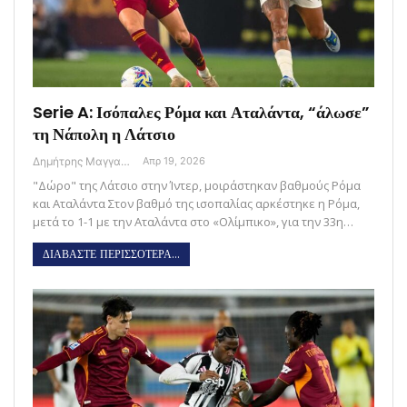
Serie A: Ισόπαλες Ρόμα και Αταλάντα, “άλωσε”
τη Νάπολη η Λάτσιο
Δημήτρης Μαγγανάρης
Απρ 19, 2026
"Δώρο" της Λάτσιο στην Ίντερ, μοιράστηκαν βαθμούς Ρόμα
και Αταλάντα Στον βαθμό της ισοπαλίας αρκέστηκε η Ρόμα,
μετά το 1-1 με την Αταλάντα στο «Ολίμπικο», για την 33η…
ΔΙΑΒΑΣΤΕ ΠΕΡΙΣΣΟΤΕΡΑ...