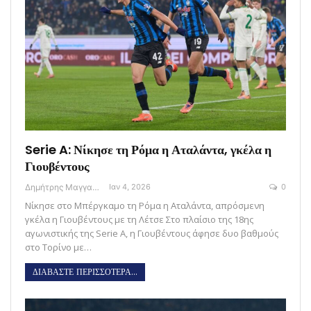
Serie A: Νίκησε τη Ρόμα η Αταλάντα, γκέλα η
Γιουβέντους
Δημήτρης Μαγγανάρης
Ιαν 4, 2026
0
Νίκησε στο Μπέργκαμο τη Ρόμα η Αταλάντα, απρόσμενη
γκέλα η Γιουβέντους με τη Λέτσε Στο πλαίσιο της 18ης
αγωνιστικής της Serie A, η Γιουβέντους άφησε δυο βαθμούς
στο Τορίνο με…
ΔΙΑΒΑΣΤΕ ΠΕΡΙΣΣΟΤΕΡΑ...