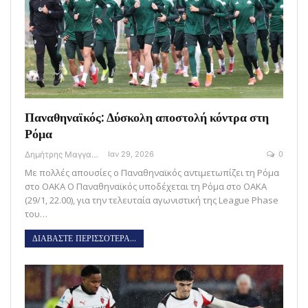
Παναθηναϊκός: Δύσκολη αποστολή κόντρα στη
Ρόμα
Δημήτρης Μαγγανάρης
Ιαν 29, 2026
0
Με πολλές απουσίες ο Παναθηναϊκός αντιμετωπίζει τη Ρόμα
στο ΟΑΚΑ Ο Παναθηναϊκός υποδέχεται τη Ρόμα στο ΟΑΚΑ
(29/1, 22.00), για την τελευταία αγωνιστική της League Phase
του…
ΔΙΑΒΑΣΤΕ ΠΕΡΙΣΣΟΤΕΡΑ...