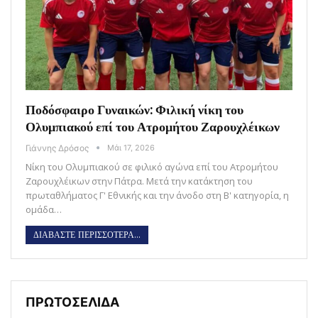
Ποδόσφαιρο Γυναικών: Φιλική νίκη του
Ολυμπιακού επί του Ατρομήτου Ζαρουχλέικων
Γιάννης Δρόσος
Μάι 17, 2026
Νίκη του Ολυμπιακού σε φιλικό αγώνα επί του Ατρομήτου
Ζαρουχλέικων στην Πάτρα. Μετά την κατάκτηση του
πρωταθλήματος Γ' Εθνικής και την άνοδο στη Β' κατηγορία, η
ομάδα…
ΔΙΑΒΑΣΤΕ ΠΕΡΙΣΣΟΤΕΡΑ...
ΠΡΩΤΟΣΕΛΙΔΑ