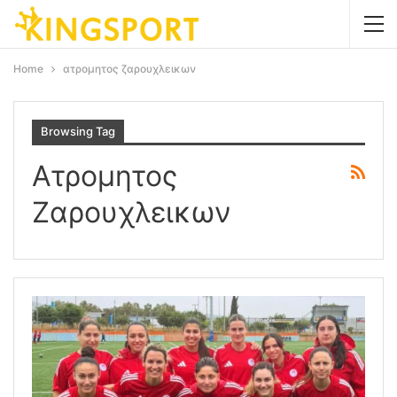
Home
ατρομητος ζαρουχλεικων
Browsing Tag
Ατρομητος
Ζαρουχλεικων